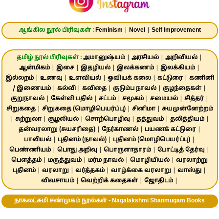
ஆங்கில நூல் பிரிவுகள் :
Feminism
|
Novel
|
Self Improvement
தமிழ் நூல் பிரிவுகள் :
அமானுஷ்யம்
|
அரசியல்
|
அறிவியல்
|
ஆன்மிகம்
|
இசை
|
இதழியல்
|
இலக்கணம்
|
இலக்கியம்
|
இல்லறம்
|
உணவு
|
உளவியல்
|
ஓவியக் கலை
|
கட்டுரை
|
கணினி
/ இணையம்
|
கல்வி
|
கவிதை
|
குடும்ப நாவல்
|
குழந்தைகள்
|
குறுநாவல்
|
கேள்வி பதில்
|
சட்டம்
|
சமூகம்
|
சமையல்
|
சித்தர்
|
சிறுகதை
|
சிறுகதை (மொழிபெயர்ப்பு)
|
சினிமா
|
சுயமுன்னேற்றம்
|
சுற்றுலா
|
சூழலியல்
|
சொற்பொழிவு
|
தத்துவம்
|
தலித்தியம்
|
தன்வரலாறு (சுயசரிதை)
|
நேர்காணல்
|
பயணக் கட்டுரை
|
பாலியல்
|
புதினம் (நாவல்)
|
புதினம் (மொழிபெயர்ப்பு)
|
பெண்ணியம்
|
பொது அறிவு
|
பொருளாதாரம்
|
போட்டித் தேர்வு
|
பௌத்தம்
|
மருத்துவம்
|
மர்ம நாவல்
|
மொழியியல்
|
வரலாற்று
புதினம்
|
வரலாறு
|
வர்த்தகம்
|
வாழ்க்கை வரலாறு
|
வாஸ்து
|
விவசாயம்
|
வெற்றிக் கதைகள்
|
ஜோதிடம்
|
நாகலட்சுமி சண்முகம் நூல்கள் - Nagalakshmi Shanmugam Books