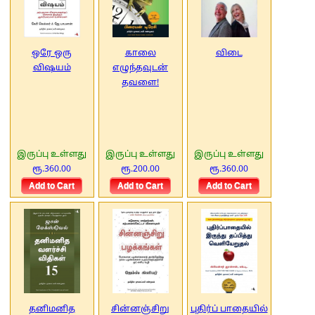
ஒரே ஒரு
காலை
விடை
விஷயம்
எழுந்தவுடன்
தவளை!
இருப்பு உள்ளது
இருப்பு உள்ளது
இருப்பு உள்ளது
ரூ.360.00
ரூ.200.00
ரூ.360.00
தனிமனித
சின்னஞ்சிறு
புதிர்ப் பாதையில்