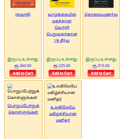
ரசவாதி
வாழ்க்கையில்
தொலையுணர்வு
மகத்தான
வெற்றி
பெறுவதற்கான
1% தீர்வு
இருப்பு உள்ளது
இருப்பு உள்ளது
இருப்பு உள்ளது
ரூ.360.00
ரூ.225.00
ரூ.315.00
பொறுப்பேற்றுக்
உலகிலேயே
கொள்ளுங்கள்
மகிழ்ச்சியான
மனிதர்