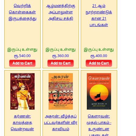
வெற்றிக்
ஆழ்மனத்திற்கு
21 ஆம்
கொள்கைகள்
அப்பாலுள்ள
நூற்றாண்டுக்
இருபத்தைந்து
அதிசய சக்தி
கான 21
பாடங்கள்
இருப்பு உள்ளது
இருப்பு உள்ளது
இருப்பு உள்ளது
ரூ.540.00
ரூ.360.00
ரூ.400.00
கர்ணன்:
அசுரன்: வீழ்த்தப்
கௌரவன்:
காலத்தை
பட்டவர்களின் வீர
முதல் பாகம் -
வென்றவன்
காவியம்
உருண்டன
பகடைகள்