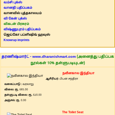
வம்சி புக்ஸ்
வானதி பதிப்பகம்
வானவில் புத்தகாலயம்
வி கேன் புக்ஸ்
விகடன் பிரசுரம்
விஷ்ணுபுரம் பதிப்பகம்
ஜெய்கோ பப்ளிஷிங் ஹவுஸ்
Knowrap imprints
தரணிஷ்மார்ட் - www.dharanishmart.com
(அனைத்து பதிப்பக
நூல்கள் 10% தள்ளுபடியுடன்)
நவீனகால இந்தியா
ஆசிரியர்:
பிபன் சந்திரா
வகைப்பாடு :
வரலாறு
விலை: ரூ.
685.00
தள்ளுபடி விலை: ரூ.
620.00
அஞ்சல்: ரூ.
0.00
The Toilet Seat