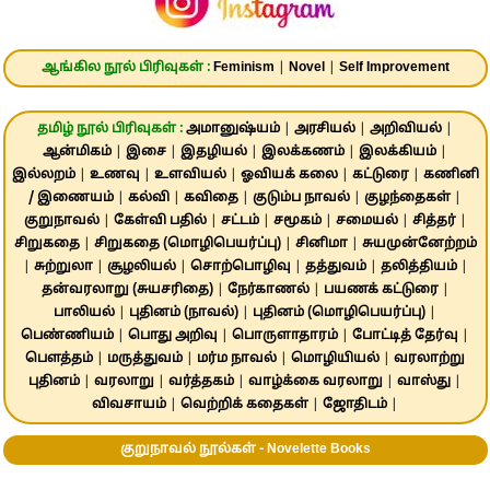
ஆங்கில நூல் பிரிவுகள் :
Feminism
|
Novel
|
Self Improvement
தமிழ் நூல் பிரிவுகள் :
அமானுஷ்யம்
|
அரசியல்
|
அறிவியல்
|
ஆன்மிகம்
|
இசை
|
இதழியல்
|
இலக்கணம்
|
இலக்கியம்
|
இல்லறம்
|
உணவு
|
உளவியல்
|
ஓவியக் கலை
|
கட்டுரை
|
கணினி
/ இணையம்
|
கல்வி
|
கவிதை
|
குடும்ப நாவல்
|
குழந்தைகள்
|
குறுநாவல்
|
கேள்வி பதில்
|
சட்டம்
|
சமூகம்
|
சமையல்
|
சித்தர்
|
சிறுகதை
|
சிறுகதை (மொழிபெயர்ப்பு)
|
சினிமா
|
சுயமுன்னேற்றம்
|
சுற்றுலா
|
சூழலியல்
|
சொற்பொழிவு
|
தத்துவம்
|
தலித்தியம்
|
தன்வரலாறு (சுயசரிதை)
|
நேர்காணல்
|
பயணக் கட்டுரை
|
பாலியல்
|
புதினம் (நாவல்)
|
புதினம் (மொழிபெயர்ப்பு)
|
பெண்ணியம்
|
பொது அறிவு
|
பொருளாதாரம்
|
போட்டித் தேர்வு
|
பௌத்தம்
|
மருத்துவம்
|
மர்ம நாவல்
|
மொழியியல்
|
வரலாற்று
புதினம்
|
வரலாறு
|
வர்த்தகம்
|
வாழ்க்கை வரலாறு
|
வாஸ்து
|
விவசாயம்
|
வெற்றிக் கதைகள்
|
ஜோதிடம்
|
குறுநாவல் நூல்கள் - Novelette Books