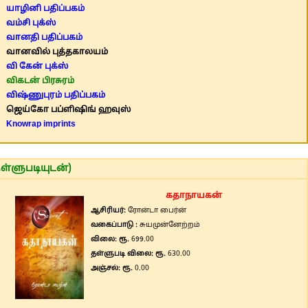
யாழினி பதிப்பகம்
வம்சி புக்ஸ்
வானதி பதிப்பகம்
வானவில் புத்தகாலயம்
வி கேன் புக்ஸ்
விகடன் பிரசுரம்
விஷ்ணுபுரம் பதிப்பகம்
ஜெய்கோ பப்ளிஷிங் ஹவுஸ்
Knowrap imprints
ள்ளுபடியுடன்)
கதாநாயகன்
ஆசிரியர்:
ரோன்டா பைர்ன்
வகைப்பாடு :
சுயமுன்னேற்றம்
விலை: ரூ.
699.00
தள்ளுபடி விலை: ரூ.
630.00
அஞ்சல்: ரூ.
0.00