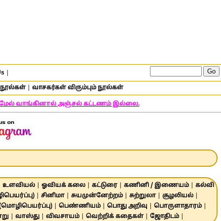
Us
|
நூல்கள்
|
வாசகர்கள் விரும்பும் நூல்கள்
் மேல் வாங்கினால் அஞ்சல் கட்டணம் இல்லை.
|
உளவியல்
|
ஓவியக் கலை
|
கட்டுரை
|
கணினி / இணையம்
|
கல்வி
பெயர்ப்பு)
|
சினிமா
|
சுயமுன்னேற்றம்
|
சுற்றுலா
|
சூழலியல்
|
 (மொழிபெயர்ப்பு)
|
பெண்ணியம்
|
பொது அறிவு
|
பொருளாதாரம்
|
ாறு
|
வாஸ்து
|
விவசாயம்
|
வெற்றிக் கதைகள்
|
ஜோதிடம்
|