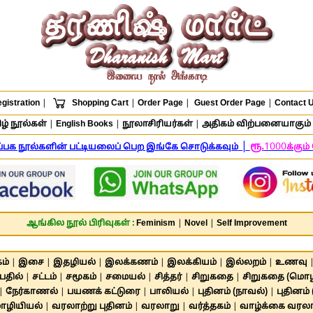
gistration
|
Shopping Cart
|
Order Page
|
Guest Order Page
|
Contact 
ழ் நூல்கள்
|
English Books
|
நூலாசிரியர்கள்
|
அதிகம் விற்பனையாகும் 
|
ரூ.
1000
ிப்பக நூல்களின் பட்டியலைப் பெற இங்கே சொடுக்கவும்
க்கும
ஆங்கில நூல் பிரிவுகள் :
Feminism
|
Novel
|
Self Improvement
ம்
|
இசை
|
இதழியல்
|
இலக்கணம்
|
இலக்கியம்
|
இல்லறம்
|
உணவு
பதில்
|
சட்டம்
|
சமூகம்
|
சமையல்
|
சித்தர்
|
சிறுகதை
|
சிறுகதை (மொழி
|
நேர்காணல்
|
பயணக் கட்டுரை
|
பாலியல்
|
புதினம் (நாவல்)
|
புதினம்
ழியியல்
|
வரலாற்று புதினம்
|
வரலாறு
|
வர்த்தகம்
|
வாழ்க்கை வரல