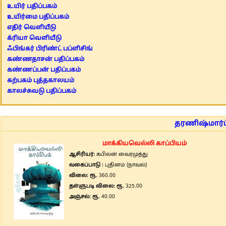
உயிர் பதிப்பகம்
உயிர்மை பதிப்பகம்
எதிர் வெளியீடு
க்ரியா வெளியீடு
ஃபிங்கர் பிரிண்ட் பப்ளிசிங்
கண்ணதாசன் பதிப்பகம்
கண்ணப்பன் பதிப்பகம்
கற்பகம் புத்தகாலயம்
காலச்சுவடு பதிப்பகம்
தரணிஷ்மார்ட்
மாக்கியவெல்லி காப்பியம்
ஆசிரியர்:
கபிலன் வைரமுத்து
வகைப்பாடு :
புதினம் (நாவல்)
விலை: ரூ.
360.00
தள்ளுபடி விலை: ரூ.
325.00
அஞ்சல்: ரூ.
40.00