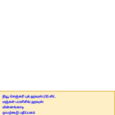
நியூ செஞ்சுரி புக் ஹவுஸ் (பி) லிட்
மஞ்சுள் பப்ளிசிங் ஹவுஸ்
மின்னங்காடி
முயற்கூடு பதிப்பகம்