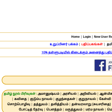
Home
|
Login
|
New User Re
உறுப்பினர் பக்கம்
|
பதிப்பகங்கள்
|
தமி
10% தள்ளுபடியில் கிடைக்கும் அனைத்து பத
தமிழ் நூல் பிரிவுகள் :
அமானுஷ்யம்
|
அரசியல்
|
அறிவியல்
|
ஆன்மிக
|
கவிதை
|
குடும்ப நாவல்
|
குழந்தைகள்
|
குறுநாவல்
|
கேள்வி 
சொற்பொழிவு
|
தத்துவம்
|
தலித்தியம்
|
தன்வரலாறு (சுயசரிதை)
போட்டித் தேர்வு
|
பௌத்தம்
|
மருத்துவம்
|
மர்ம நாவல்
|
மொ