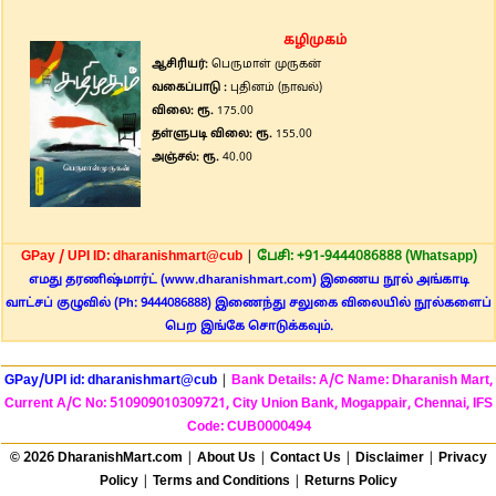
கழிமுகம்
ஆசிரியர்:
பெருமாள் முருகன்
வகைப்பாடு :
புதினம் (நாவல்)
விலை: ரூ.
175.00
தள்ளுபடி விலை: ரூ.
155.00
அஞ்சல்: ரூ.
40.00
GPay / UPI ID: dharanishmart@cub
|
பேசி: +91-9444086888 (Whatsapp)
எமது தரணிஷ்மார்ட் (www.dharanishmart.com) இணைய நூல் அங்காடி
வாட்சப் குழுவில் (Ph: 9444086888) இணைந்து சலுகை விலையில் நூல்களைப்
பெற இங்கே சொடுக்கவும்.
GPay/UPI id: dharanishmart@cub
|
Bank Details: A/C Name: Dharanish Mart,
Current A/C No: 510909010309721, City Union Bank, Mogappair, Chennai, IFS
Code: CUB0000494
© 2026 DharanishMart.com
|
About Us
|
Contact Us
|
Disclaimer
|
Privacy
Policy
|
Terms and Conditions
|
Returns Policy