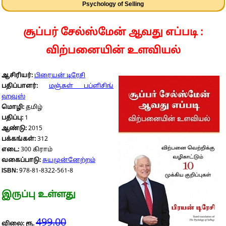
Psychology of Selling
சூப்பர் சேல்ஸ்மேன் ஆவது எப்படி :
விற்பனையின் உளவியல்
ஆசிரியர்:
பிரையன் டிரேசி
பதிப்பாளர்:
மஞ்சுள் பப்ளிசிங்
ஹவுஸ்
மொழி:
தமிழ்
பதிப்பு:
1
ஆண்டு:
2015
பக்கங்கள்:
312
எடை:
300 கிராம்
வகைப்பாடு:
சுயமுன்னேற்றம்
ISBN:
978-81-8322-561-8
இருப்பு உள்ளது
499.00
விலை: ரூ.