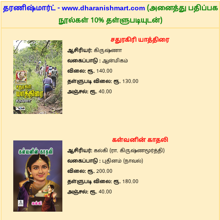
தரணிஷ்மார்ட் - www.dharanishmart.com
(அனைத்து பதிப்பக
நூல்கள் 10% தள்ளுபடியுடன்)
சதுரகிரி யாத்திரை
ஆசிரியர்:
கிருஷ்ணா
வகைப்பாடு :
ஆன்மிகம்
விலை: ரூ.
140.00
தள்ளுபடி விலை: ரூ.
130.00
அஞ்சல்: ரூ.
40.00
கள்வனின் காதலி
ஆசிரியர்:
கல்கி (ரா. கிருஷ்ணமூர்த்தி)
வகைப்பாடு :
புதினம் (நாவல்)
விலை: ரூ.
200.00
தள்ளுபடி விலை: ரூ.
180.00
அஞ்சல்: ரூ.
40.00