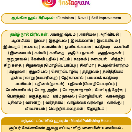
ஆங்கில நூல் பிரிவுகள் :
Feminism
|
Novel
|
Self Improvement
தமிழ் நூல் பிரிவுகள் :
அமானுஷ்யம்
|
அரசியல்
|
அறிவியல்
|
ஆன்மிகம்
|
இசை
|
இதழியல்
|
இலக்கணம்
|
இலக்கியம்
|
இல்லறம்
|
உணவு
|
உளவியல்
|
ஓவியக் கலை
|
கட்டுரை
|
கணினி
/ இணையம்
|
கல்வி
|
கவிதை
|
குடும்ப நாவல்
|
குழந்தைகள்
|
குறுநாவல்
|
கேள்வி பதில்
|
சட்டம்
|
சமூகம்
|
சமையல்
|
சித்தர்
|
சிறுகதை
|
சிறுகதை (மொழிபெயர்ப்பு)
|
சினிமா
|
சுயமுன்னேற்றம்
|
சுற்றுலா
|
சூழலியல்
|
சொற்பொழிவு
|
தத்துவம்
|
தலித்தியம்
|
தன்வரலாறு (சுயசரிதை)
|
நேர்காணல்
|
பயணக் கட்டுரை
|
பாலியல்
|
புதினம் (நாவல்)
|
புதினம் (மொழிபெயர்ப்பு)
|
பெண்ணியம்
|
பொது அறிவு
|
பொருளாதாரம்
|
போட்டித் தேர்வு
|
பௌத்தம்
|
மருத்துவம்
|
மர்ம நாவல்
|
மொழியியல்
|
வரலாற்று
புதினம்
|
வரலாறு
|
வர்த்தகம்
|
வாழ்க்கை வரலாறு
|
வாஸ்து
|
விவசாயம்
|
வெற்றிக் கதைகள்
|
ஜோதிடம்
|
மஞ்சுள் பப்ளிசிங் ஹவுஸ் - Manjul Publishing House
சூப்பர் சேல்ஸ்மேன் ஆவது எப்படி : விற்பனையின் உளவியல் -