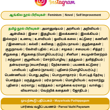
ஆங்கில நூல் பிரிவுகள் :
Feminism
|
Novel
|
Self Improvement
தமிழ் நூல் பிரிவுகள் :
அமானுஷ்யம்
|
அரசியல்
|
அறிவியல்
|
ஆன்மிகம்
|
இசை
|
இதழியல்
|
இலக்கணம்
|
இலக்கியம்
|
இல்லறம்
|
உணவு
|
உளவியல்
|
ஓவியக் கலை
|
கட்டுரை
|
கணினி
/ இணையம்
|
கல்வி
|
கவிதை
|
குடும்ப நாவல்
|
குழந்தைகள்
|
குறுநாவல்
|
கேள்வி பதில்
|
சட்டம்
|
சமூகம்
|
சமையல்
|
சித்தர்
|
சிறுகதை
|
சிறுகதை (மொழிபெயர்ப்பு)
|
சினிமா
|
சுயமுன்னேற்றம்
|
சுற்றுலா
|
சூழலியல்
|
சொற்பொழிவு
|
தத்துவம்
|
தலித்தியம்
|
தன்வரலாறு (சுயசரிதை)
|
நேர்காணல்
|
பயணக் கட்டுரை
|
பாலியல்
|
புதினம் (நாவல்)
|
புதினம் (மொழிபெயர்ப்பு)
|
பெண்ணியம்
|
பொது அறிவு
|
பொருளாதாரம்
|
போட்டித் தேர்வு
|
பௌத்தம்
|
மருத்துவம்
|
மர்ம நாவல்
|
மொழியியல்
|
வரலாற்று
புதினம்
|
வரலாறு
|
வர்த்தகம்
|
வாழ்க்கை வரலாறு
|
வாஸ்து
|
விவசாயம்
|
வெற்றிக் கதைகள்
|
ஜோதிடம்
|
முயற்கூடு பதிப்பகம் - Muyarkudu Pathippagam
பார்வை வழிப் பயணம் - Parvai Vazhi Payanam