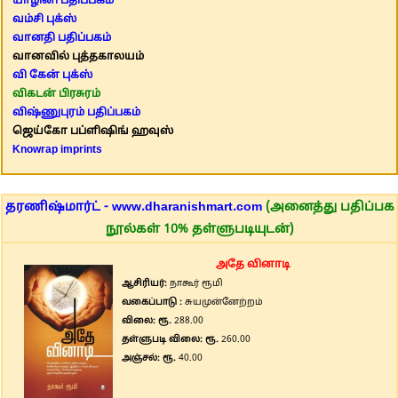
யாழினி பதிப்பகம்
வம்சி புக்ஸ்
வானதி பதிப்பகம்
வானவில் புத்தகாலயம்
வி கேன் புக்ஸ்
விகடன் பிரசுரம்
விஷ்ணுபுரம் பதிப்பகம்
ஜெய்கோ பப்ளிஷிங் ஹவுஸ்
Knowrap imprints
தரணிஷ்மார்ட் - www.dharanishmart.com
(அனைத்து பதிப்பக
நூல்கள் 10% தள்ளுபடியுடன்)
அதே வினாடி
ஆசிரியர்:
நாகூர் ரூமி
வகைப்பாடு :
சுயமுன்னேற்றம்
விலை: ரூ.
288.00
தள்ளுபடி விலை: ரூ.
260.00
அஞ்சல்: ரூ.
40.00