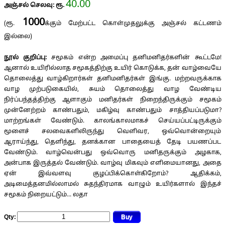
40.00
அஞ்சல் செலவு: ரூ.
1000
(ரூ.
க்கும் மேற்பட்ட கொள்முதலுக்கு அஞ்சல் கட்டணம்
இல்லை)
நூல் குறிப்பு:
சமூகம் என்ற அமைப்பு தனிமனிதர்களின் கூட்டமே!
ஆனால் உயிரில்லாத சமூகத்திற்கு உயிர் கொடுக்க, தன் வாழ்வையே
தொலைத்து வாழ்கிறார்கள் தனிமனிதர்கள் இங்கு. மற்றவருக்காக
வாழ முற்படுகையில், சுயம் தொலைத்து வாழ வேண்டிய
நிர்ப்பந்தத்திற்கு ஆளாகும் மனிதர்கள் நிறைந்திருக்கும் சமூகம்
முன்னேற்றம் காண்பதும், மகிழ்வு காண்பதும் சாத்தியப்படுமா?
மாற்றங்கள் வேண்டும். காலங்காலமாகச் செய்யப்பட்டிருக்கும்
மூளைச் சலவைகளிலிருந்து வெளிவர, ஒவ்வொன்றையும்
ஆராய்ந்து, தெளிந்து, தனக்கான பாதையைத் தேடி பயணப்பட
வேண்டும். வாழ்வென்பது ஒவ்வொரு மனிதருக்கும் அழகாக,
அன்பாக இருத்தல் வேண்டும். வாழ்வு மிகவும் எளிமையானது, அதை
ஏன் இவ்வளவு குழப்பிக்கொள்கிறோம்? ஆதிக்கம்,
அடிமைத்தனமில்லாமல் சுதந்திரமாக வாழும் உயிர்களால் இந்தச்
சமூகம் நிறையட்டும்... லதா
Qty: