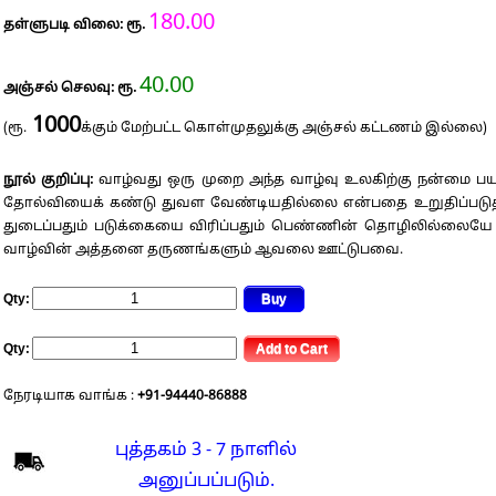
180.00
தள்ளுபடி விலை: ரூ.
40.00
அஞ்சல் செலவு: ரூ.
1000
(ரூ.
க்கும் மேற்பட்ட கொள்முதலுக்கு அஞ்சல் கட்டணம் இல்லை)
நூல் குறிப்பு:
வாழ்வது ஒரு முறை அந்த வாழ்வு உலகிற்கு நன்மை பயப்
தோல்வியைக் கண்டு துவள வேண்டியதில்லை என்பதை உறுதிப்படுத்தி 
துடைப்பதும் படுக்கையை விரிப்பதும் பெண்ணின் தொழிலில்லையே என
வாழ்வின் அத்தனை தருணங்களும் ஆவலை ஊட்டுபவை.
Qty:
Qty:
நேரடியாக வாங்க :
+91-94440-86888
புத்தகம் 3 - 7 நாளில்
அனுப்பப்படும்.