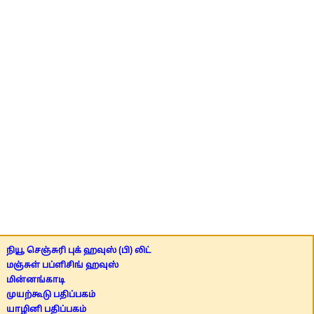
நியூ செஞ்சுரி புக் ஹவுஸ் (பி) லிட்
மஞ்சுள் பப்ளிசிங் ஹவுஸ்
மின்னங்காடி
முயற்கூடு பதிப்பகம்
யாழினி பதிப்பகம்