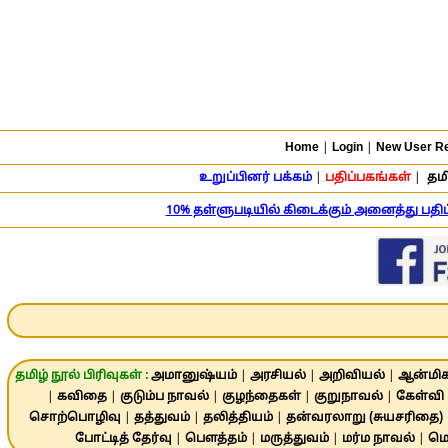
Home
|
Login
|
New User Re
உறுப்பினர் பக்கம்
|
பதிப்பகங்கள்
|
தமி
10% தள்ளுபடியில் கிடைக்கும் அனைத்து பத
தமிழ் நூல் பிரிவுகள் :
அமானுஷ்யம்
|
அரசியல்
|
அறிவியல்
|
ஆன்மிக
|
கவிதை
|
குடும்ப நாவல்
|
குழந்தைகள்
|
குறுநாவல்
|
கேள்வி 
சொற்பொழிவு
|
தத்துவம்
|
தலித்தியம்
|
தன்வரலாறு (சுயசரிதை)
போட்டித் தேர்வு
|
பௌத்தம்
|
மருத்துவம்
|
மர்ம நாவல்
|
மொ