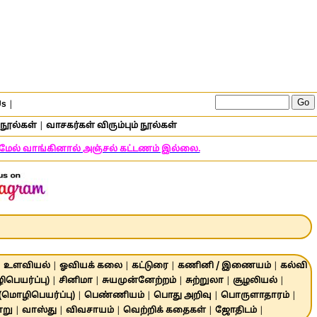
Us
|
நூல்கள்
|
வாசகர்கள் விரும்பும் நூல்கள்
் மேல் வாங்கினால் அஞ்சல் கட்டணம் இல்லை.
|
உளவியல்
|
ஓவியக் கலை
|
கட்டுரை
|
கணினி / இணையம்
|
கல்வி
பெயர்ப்பு)
|
சினிமா
|
சுயமுன்னேற்றம்
|
சுற்றுலா
|
சூழலியல்
|
 (மொழிபெயர்ப்பு)
|
பெண்ணியம்
|
பொது அறிவு
|
பொருளாதாரம்
|
ாறு
|
வாஸ்து
|
விவசாயம்
|
வெற்றிக் கதைகள்
|
ஜோதிடம்
|