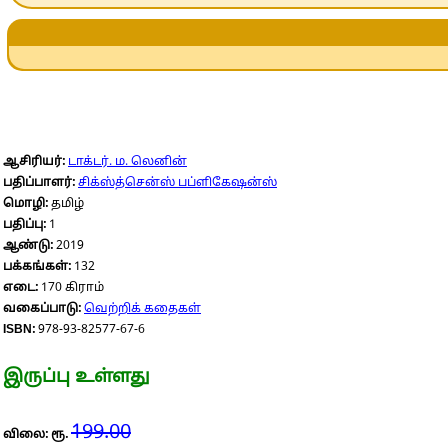
ஆசிரியர்:
டாக்டர். ம. லெனின்
பதிப்பாளர்:
சிக்ஸ்த்சென்ஸ் பப்ளிகேஷன்ஸ்
மொழி:
தமிழ்
பதிப்பு:
1
ஆண்டு:
2019
பக்கங்கள்:
132
எடை:
170 கிராம்
வகைப்பாடு:
வெற்றிக் கதைகள்
ISBN:
978-93-82577-67-6
இருப்பு உள்ளது
199.00
விலை: ரூ.