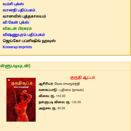
வம்சி புக்ஸ்
வானதி பதிப்பகம்
வானவில் புத்தகாலயம்
வி கேன் புக்ஸ்
விகடன் பிரசுரம்
விஷ்ணுபுரம் பதிப்பகம்
ஜெய்கோ பப்ளிஷிங் ஹவுஸ்
Knowrap imprints
ள்ளுபடியுடன்)
குருதி ஆட்டம்
ஆசிரியர்:
வேல ராமமூர்த்தி
வகைப்பாடு :
புதினம் (நாவல்)
விலை: ரூ.
150.00
தள்ளுபடி விலை: ரூ.
135.00
அஞ்சல்: ரூ.
40.00