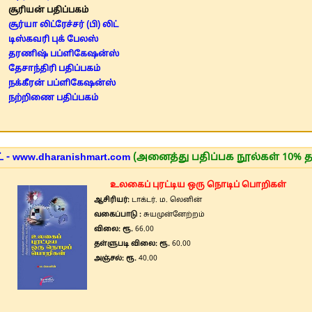
சூரியன் பதிப்பகம்
சூர்யா லிட்ரேச்சர் (பி) லிட்
டிஸ்கவரி புக் பேலஸ்
தரணிஷ் பப்ளிகேஷன்ஸ்
தேசாந்திரி பதிப்பகம்
நக்கீரன் பப்ளிகேஷன்ஸ்
நற்றிணை பதிப்பகம்
 - www.dharanishmart.com
(அனைத்து பதிப்பக நூல்கள் 10% த
உலகைப் புரட்டிய ஒரு நொடிப் பொறிகள்
ஆசிரியர்:
டாக்டர். ம. லெனின்
வகைப்பாடு :
சுயமுன்னேற்றம்
விலை: ரூ.
66.00
தள்ளுபடி விலை: ரூ.
60.00
அஞ்சல்: ரூ.
40.00