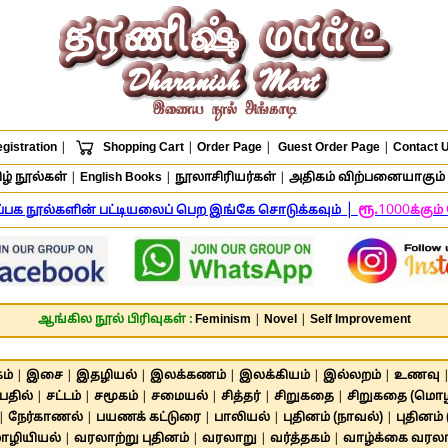
gistration
|
Shopping Cart
|
Order Page
|
Guest Order Page
|
Contact 
ழ் நூல்கள்
|
English Books
|
நூலாசிரியர்கள்
|
அதிகம் விற்பனையாகும் 
|
ரூ.
1000
ிப்பக நூல்களின் பட்டியலைப் பெற இங்கே சொடுக்கவும்
க்கும
ஆங்கில நூல் பிரிவுகள் :
Feminism
|
Novel
|
Self Improvement
ம்
|
இசை
|
இதழியல்
|
இலக்கணம்
|
இலக்கியம்
|
இல்லறம்
|
உணவு
பதில்
|
சட்டம்
|
சமூகம்
|
சமையல்
|
சித்தர்
|
சிறுகதை
|
சிறுகதை (மொழி
|
நேர்காணல்
|
பயணக் கட்டுரை
|
பாலியல்
|
புதினம் (நாவல்)
|
புதினம்
ழியியல்
|
வரலாற்று புதினம்
|
வரலாறு
|
வர்த்தகம்
|
வாழ்க்கை வரல