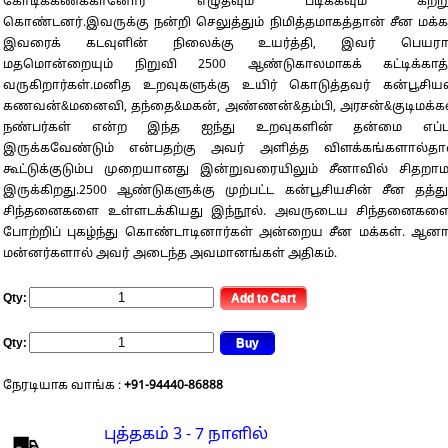
கோடிக்கணக்கானோர் எழுதவும் படிக்கவும் கற்று
கொண்டனர்.இவருக்கு நன்றி செலுத்தும் நிமித்தமாகத்தான் சீன மக்க
இவரைக் கடவுளின் நிலைக்கு உயர்த்தி, இவர் பெயரா
மதமொன்றையும் நிறுவி 2500 ஆண்டுகாலமாகக் கட்டிக்காத்
வருகிறார்கள்.மனித உறவுகளுக்கு உயிர் கொடுத்தவர் கன்பூசியஸ
கணவன்&மனைவி, தந்தை&மகன், அண்ணன்&தம்பி, அரசன்&குடிமக்கள
நண்பர்கள் என்ற இந்த ஐந்து உறவுகளின் தன்மை எப்ப
இருக்கவேண்டும் என்பதற்கு அவர் அளித்த விளக்கங்களால்தா
கூட்டுக்குடும்ப முறையானது இன்றுவரையிலும் சீனாவில் சிதறாம
இருக்கிறது.2500 ஆண்டுகளுக்கு முற்பட்ட கன்பூசியசின் சீன தத்த
சிந்தனைகளை உள்ளடக்கியது இந்நூல். அவருடைய சிந்தனைகளை
போற்றிப் புகழ்ந்து கொண்டாடினார்கள் அன்றைய சீன மக்கள். ஆனா
மன்னர்களால் அவர் அடைந்த அவமானங்கள் அதிகம்.
Qty:
Qty:
நேரடியாக வாங்க :
+91-94440-86888
புத்தகம் 3 - 7 நாளில்