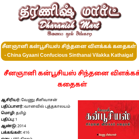
சீனஞானி கன்பூசியஸ் சிந்தனை விளக்கக் கதைகள்
- China Gyaani Confucious Sinthanai Vilakka Kathaigal
சீனஞானி கன்பூசியஸ் சிந்தனை விளக்கக
கதைகள்
ஆசிரியர்:
வேணு சீனிவாசன்
பதிப்பாளர்:
வானவில் புத்தகாலயம்
மொழி:
தமிழ்
பதிப்பு:
1
ஆண்டு:
2014
பக்கங்கள்:
416