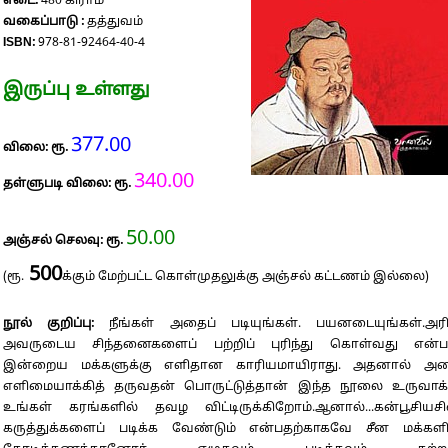
எடை:
480 கிராம்
வகைப்பாடு :
தத்துவம்
ISBN:
978-81-92464-40-4
இருப்பு உள்ளது
377.00
விலை: ரூ.
340.00
தள்ளுபடி விலை: ரூ.
50.00
அஞ்சல் செலவு: ரூ.
500
(ரூ.
க்கும் மேற்பட்ட கொள்முதலுக்கு அஞ்சல் கட்டணம் இல்லை)
நூல் குறிப்பு:
நீங்கள் அதைப் படியுங்கள். பயனடையுங்கள்.அர
அவருடைய சிந்தனைகளைப் பற்றிப் புரிந்து கொள்வது என்ப
இன்றைய மக்களுக்கு எளிதான காரியமாயிராது. அதனால் அ
எளிமையாக்கித் தருவதன் பொருட்டுத்தான் இந்த நூலை உருவாக்
உங்கள் கரங்களில் தவழ விட்டிருக்கிறோம்.ஆனால்...கன்பூசியசி
கருத்துக்களைப் படிக்க வேண்டும் என்பதற்காகவே சீன மக்களி