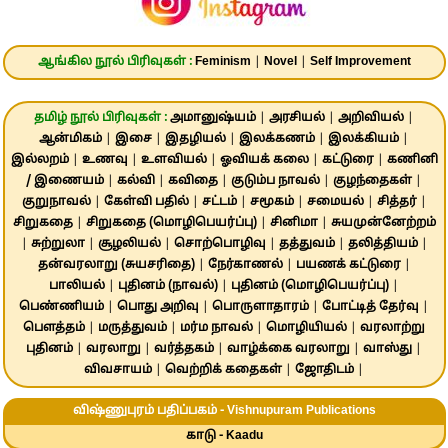
ஆங்கில நூல் பிரிவுகள் :
Feminism
|
Novel
|
Self Improvement
தமிழ் நூல் பிரிவுகள் :
அமானுஷ்யம்
|
அரசியல்
|
அறிவியல்
|
ஆன்மிகம்
|
இசை
|
இதழியல்
|
இலக்கணம்
|
இலக்கியம்
|
இல்லறம்
|
உணவு
|
உளவியல்
|
ஓவியக் கலை
|
கட்டுரை
|
கணினி
/ இணையம்
|
கல்வி
|
கவிதை
|
குடும்ப நாவல்
|
குழந்தைகள்
|
குறுநாவல்
|
கேள்வி பதில்
|
சட்டம்
|
சமூகம்
|
சமையல்
|
சித்தர்
|
சிறுகதை
|
சிறுகதை (மொழிபெயர்ப்பு)
|
சினிமா
|
சுயமுன்னேற்றம்
|
சுற்றுலா
|
சூழலியல்
|
சொற்பொழிவு
|
தத்துவம்
|
தலித்தியம்
|
தன்வரலாறு (சுயசரிதை)
|
நேர்காணல்
|
பயணக் கட்டுரை
|
பாலியல்
|
புதினம் (நாவல்)
|
புதினம் (மொழிபெயர்ப்பு)
|
பெண்ணியம்
|
பொது அறிவு
|
பொருளாதாரம்
|
போட்டித் தேர்வு
|
பௌத்தம்
|
மருத்துவம்
|
மர்ம நாவல்
|
மொழியியல்
|
வரலாற்று
புதினம்
|
வரலாறு
|
வர்த்தகம்
|
வாழ்க்கை வரலாறு
|
வாஸ்து
|
விவசாயம்
|
வெற்றிக் கதைகள்
|
ஜோதிடம்
|
விஷ்ணுபுரம் பதிப்பகம் - Vishnupuram Publications
காடு - Kaadu