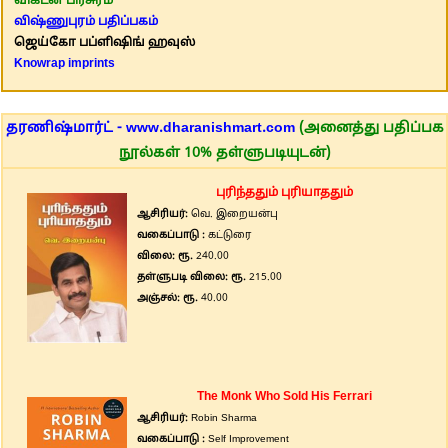
விகடன் பிரசுரம்
விஷ்ணுபுரம் பதிப்பகம்
ஜெய்கோ பப்ளிஷிங் ஹவுஸ்
Knowrap imprints
தரணிஷ்மார்ட் - www.dharanishmart.com
(அனைத்து பதிப்பக
நூல்கள் 10% தள்ளுபடியுடன்)
புரிந்ததும் புரியாததும்
ஆசிரியர்:
வெ. இறையன்பு
வகைப்பாடு :
கட்டுரை
விலை: ரூ.
240.00
தள்ளுபடி விலை: ரூ.
215.00
அஞ்சல்: ரூ.
40.00
The Monk Who Sold His Ferrari
ஆசிரியர்:
Robin Sharma
வகைப்பாடு :
Self Improvement