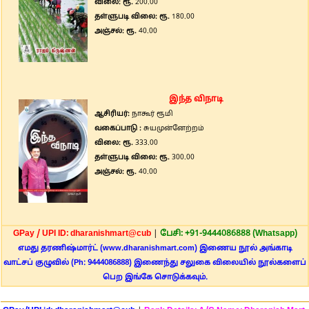
விலை: ரூ.
200.00
தள்ளுபடி விலை: ரூ.
180.00
அஞ்சல்: ரூ.
40.00
இந்த விநாடி
ஆசிரியர்:
நாகூர் ரூமி
வகைப்பாடு :
சுயமுன்னேற்றம்
விலை: ரூ.
333.00
தள்ளுபடி விலை: ரூ.
300.00
அஞ்சல்: ரூ.
40.00
GPay / UPI ID: dharanishmart@cub
|
பேசி: +91-9444086888 (Whatsapp)
எமது தரணிஷ்மார்ட் (www.dharanishmart.com) இணைய நூல் அங்காடி
வாட்சப் குழுவில் (Ph: 9444086888) இணைந்து சலுகை விலையில் நூல்களைப்
பெற இங்கே சொடுக்கவும்.