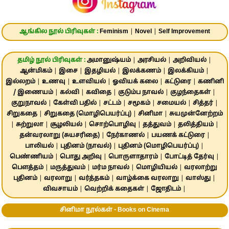
ஆங்கில நூல் பிரிவுகள் :
Feminism
|
Novel
|
Self Improvement
தமிழ் நூல் பிரிவுகள் :
அமானுஷ்யம்
|
அரசியல்
|
அறிவியல்
|
ஆன்மிகம்
|
இசை
|
இதழியல்
|
இலக்கணம்
|
இலக்கியம்
|
இல்லறம்
|
உணவு
|
உளவியல்
|
ஓவியக் கலை
|
கட்டுரை
|
கணினி
/ இணையம்
|
கல்வி
|
கவிதை
|
குடும்ப நாவல்
|
குழந்தைகள்
|
குறுநாவல்
|
கேள்வி பதில்
|
சட்டம்
|
சமூகம்
|
சமையல்
|
சித்தர்
|
சிறுகதை
|
சிறுகதை (மொழிபெயர்ப்பு)
|
சினிமா
|
சுயமுன்னேற்றம்
|
சுற்றுலா
|
சூழலியல்
|
சொற்பொழிவு
|
தத்துவம்
|
தலித்தியம்
|
தன்வரலாறு (சுயசரிதை)
|
நேர்காணல்
|
பயணக் கட்டுரை
|
பாலியல்
|
புதினம் (நாவல்)
|
புதினம் (மொழிபெயர்ப்பு)
|
பெண்ணியம்
|
பொது அறிவு
|
பொருளாதாரம்
|
போட்டித் தேர்வு
|
பௌத்தம்
|
மருத்துவம்
|
மர்ம நாவல்
|
மொழியியல்
|
வரலாற்று
புதினம்
|
வரலாறு
|
வர்த்தகம்
|
வாழ்க்கை வரலாறு
|
வாஸ்து
|
விவசாயம்
|
வெற்றிக் கதைகள்
|
ஜோதிடம்
|
சினிமா நூல்கள் - Books on Cinema