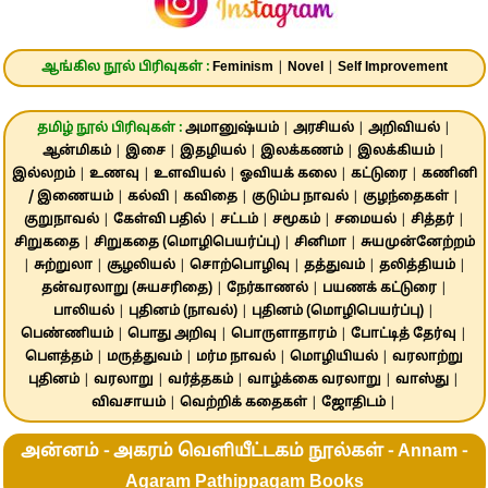
ஆங்கில நூல் பிரிவுகள் :
Feminism
|
Novel
|
Self Improvement
தமிழ் நூல் பிரிவுகள் :
அமானுஷ்யம்
|
அரசியல்
|
அறிவியல்
|
ஆன்மிகம்
|
இசை
|
இதழியல்
|
இலக்கணம்
|
இலக்கியம்
|
இல்லறம்
|
உணவு
|
உளவியல்
|
ஓவியக் கலை
|
கட்டுரை
|
கணினி
/ இணையம்
|
கல்வி
|
கவிதை
|
குடும்ப நாவல்
|
குழந்தைகள்
|
குறுநாவல்
|
கேள்வி பதில்
|
சட்டம்
|
சமூகம்
|
சமையல்
|
சித்தர்
|
சிறுகதை
|
சிறுகதை (மொழிபெயர்ப்பு)
|
சினிமா
|
சுயமுன்னேற்றம்
|
சுற்றுலா
|
சூழலியல்
|
சொற்பொழிவு
|
தத்துவம்
|
தலித்தியம்
|
தன்வரலாறு (சுயசரிதை)
|
நேர்காணல்
|
பயணக் கட்டுரை
|
பாலியல்
|
புதினம் (நாவல்)
|
புதினம் (மொழிபெயர்ப்பு)
|
பெண்ணியம்
|
பொது அறிவு
|
பொருளாதாரம்
|
போட்டித் தேர்வு
|
பௌத்தம்
|
மருத்துவம்
|
மர்ம நாவல்
|
மொழியியல்
|
வரலாற்று
புதினம்
|
வரலாறு
|
வர்த்தகம்
|
வாழ்க்கை வரலாறு
|
வாஸ்து
|
விவசாயம்
|
வெற்றிக் கதைகள்
|
ஜோதிடம்
|
அன்னம் - அகரம் வெளியீட்டகம் நூல்கள் - Annam -
Agaram Pathippagam Books