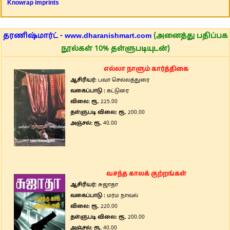
Knowrap imprints
தரணிஷ்மார்ட் - www.dharanishmart.com
(அனைத்து பதிப்பக
நூல்கள் 10% தள்ளுபடியுடன்)
எல்லா நாளும் கார்த்திகை
ஆசிரியர்:
பவா செல்லத்துரை
வகைப்பாடு :
கட்டுரை
விலை: ரூ.
225.00
தள்ளுபடி விலை: ரூ.
200.00
அஞ்சல்: ரூ.
40.00
வசந்த காலக் குற்றங்கள்
ஆசிரியர்:
சுஜாதா
வகைப்பாடு :
மர்ம நாவல்
விலை: ரூ.
220.00
தள்ளுபடி விலை: ரூ.
200.00
அஞ்சல்: ரூ.
40.00