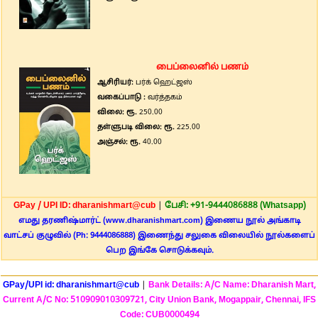
பைப்லைனில் பணம்
ஆசிரியர்:
பர்க் ஹெட்ஜஸ்
வகைப்பாடு :
வர்த்தகம்
விலை: ரூ.
250.00
தள்ளுபடி விலை: ரூ.
225.00
அஞ்சல்: ரூ.
40.00
GPay / UPI ID: dharanishmart@cub
|
பேசி: +91-9444086888 (Whatsapp)
எமது தரணிஷ்மார்ட் (www.dharanishmart.com) இணைய நூல் அங்காடி
வாட்சப் குழுவில் (Ph: 9444086888) இணைந்து சலுகை விலையில் நூல்களைப்
பெற இங்கே சொடுக்கவும்.
GPay/UPI id: dharanishmart@cub
|
Bank Details: A/C Name: Dharanish Mart,
Current A/C No: 510909010309721, City Union Bank, Mogappair, Chennai, IFS
Code: CUB0000494