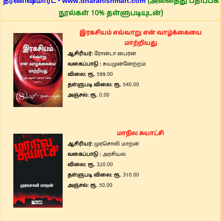
தரணிஷ்மார்ட் - www.dharanishmart.com
(அனைத்து பதிப்பக
நூல்கள் 10% தள்ளுபடியுடன்)
இரகசியம் எவ்வாறு என் வாழ்க்கையை
மாற்றியது
ஆசிரியர்:
ரோன்டா பைர்ன்
வகைப்பாடு :
சுயமுன்னேற்றம்
விலை: ரூ.
599.00
தள்ளுபடி விலை: ரூ.
540.00
அஞ்சல்: ரூ.
0.00
மாநில சுயாட்சி
ஆசிரியர்:
முரசொலி மாறன்
வகைப்பாடு :
அரசியல்
விலை: ரூ.
320.00
தள்ளுபடி விலை: ரூ.
310.00
அஞ்சல்: ரூ.
50.00