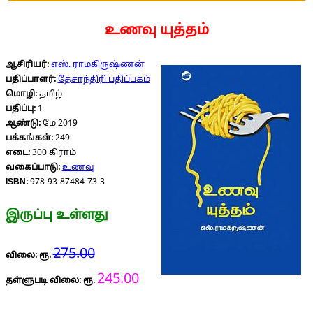
உணவு யுத்தம்
ஆசிரியர்:
எஸ். ராமகிருஷ்ணன்
பதிப்பாளர்:
தேசாந்திரி பதிப்பகம்
மொழி:
தமிழ்
பதிப்பு:
1
ஆண்டு:
மே 2019
பக்கங்கள்:
249
எடை:
300 கிராம்
வகைப்பாடு:
உணவு
ISBN:
978-93-87484-73-3
இருப்பு உள்ளது
275.00
விலை: ரூ.
245.00
தள்ளுபடி விலை: ரூ.