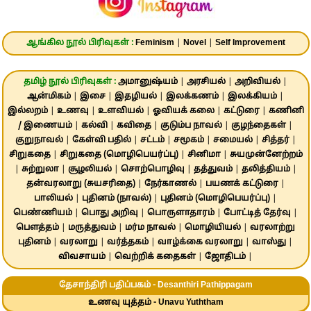
ஆங்கில நூல் பிரிவுகள் :
Feminism
|
Novel
|
Self Improvement
தமிழ் நூல் பிரிவுகள் :
அமானுஷ்யம்
|
அரசியல்
|
அறிவியல்
|
ஆன்மிகம்
|
இசை
|
இதழியல்
|
இலக்கணம்
|
இலக்கியம்
|
இல்லறம்
|
உணவு
|
உளவியல்
|
ஓவியக் கலை
|
கட்டுரை
|
கணினி
/ இணையம்
|
கல்வி
|
கவிதை
|
குடும்ப நாவல்
|
குழந்தைகள்
|
குறுநாவல்
|
கேள்வி பதில்
|
சட்டம்
|
சமூகம்
|
சமையல்
|
சித்தர்
|
சிறுகதை
|
சிறுகதை (மொழிபெயர்ப்பு)
|
சினிமா
|
சுயமுன்னேற்றம்
|
சுற்றுலா
|
சூழலியல்
|
சொற்பொழிவு
|
தத்துவம்
|
தலித்தியம்
|
தன்வரலாறு (சுயசரிதை)
|
நேர்காணல்
|
பயணக் கட்டுரை
|
பாலியல்
|
புதினம் (நாவல்)
|
புதினம் (மொழிபெயர்ப்பு)
|
பெண்ணியம்
|
பொது அறிவு
|
பொருளாதாரம்
|
போட்டித் தேர்வு
|
பௌத்தம்
|
மருத்துவம்
|
மர்ம நாவல்
|
மொழியியல்
|
வரலாற்று
புதினம்
|
வரலாறு
|
வர்த்தகம்
|
வாழ்க்கை வரலாறு
|
வாஸ்து
|
விவசாயம்
|
வெற்றிக் கதைகள்
|
ஜோதிடம்
|
தேசாந்திரி பதிப்பகம் - Desanthiri Pathippagam
உணவு யுத்தம் - Unavu Yuththam