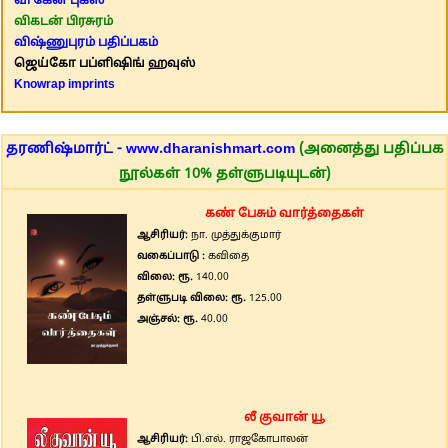
வி கேன் புக்ஸ்
விகடன் பிரசுரம்
விஷ்ணுபுரம் பதிப்பகம்
ஜெய்கோ பப்ளிஷிங் ஹவுஸ்
Knowrap imprints
தரணிஷ்மார்ட் - www.dharanishmart.com
(அனைத்து பதிப்பக
நூல்கள் 10% தள்ளுபடியுடன்)
கண் பேசும் வார்த்தைகள்
ஆசிரியர்:
நா. முத்துக்குமார்
வகைப்பாடு :
கவிதை
விலை: ரூ.
140.00
தள்ளுபடி விலை: ரூ.
125.00
அஞ்சல்: ரூ.
40.00
லீ குவான் யூ
ஆசிரியர்:
பி.எல். ராஜகோபாலன்