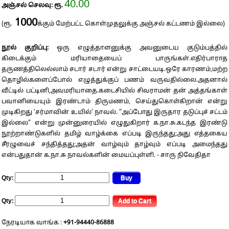
40.00
அஞ்சல் செலவு: ரூ.
1000
(ரூ.
க்கும் மேற்பட்ட கொள்முதலுக்கு அஞ்சல் கட்டணம் இல்லை)
நூல் குறிப்பு:
ஒரு எழுத்தாளனுக்கு அவனுடைய குடும்பத்தில்
கிடைக்கும் மரியாதையைப் பாருங்கள்.எதிர்பாராத
தருணத்திலெல்லாம் சடார் சடார் என்று சாட்டையடி.ஒரே காரணம்,மற்ற
தொழில்களைப்போல் எழுத்துக்குப் பணம் வருவதில்லை.அதனால்
வீட்டில் பட்டினி,அவமரியாதை.கடைசியில் சிவராமன் தன் அத்தங்காள்
பவானியையும் இரண்டாம் திருமணம், செய்துகொள்கிறான் என்று
முடிகிறது ‘சர்மாவின் உயில்’ நாவல். “அப்போது இருதார தடுப்புச் சட்டம்
இல்லை” என்று முன்னுரையில் எழுதுகிறார் க.நா.சு.கடந்த இரண்டு
நூற்றாண்டுகளில் தமிழ் வாழ்க்கை எப்படி இருந்தது;அது எத்தகைய
சீரழுவைச் சந்தித்தது;அதன் வாழ்வும் தாழ்வும் எப்படி அமைந்தது
என்பதுதான் க.நா.சு நாவல்களின் மையப்புள்ளி. - சாரு நிவேதிதா
Qty:
Qty:
நேரடியாக வாங்க :
+91-94440-86888