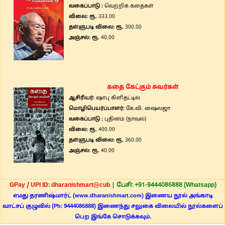
வகைப்பாடு :
வெற்றிக் கதைகள்
விலை: ரூ.
333.00
தள்ளுபடி விலை: ரூ.
300.00
அஞ்சல்: ரூ.
40.00
கதை கேட்கும் சுவர்கள்
ஆசிரியர்:
ஷாபு கிளிதட்டில்
மொழிபெயர்ப்பாளர்:
கே.வி. ஷைலஜா
வகைப்பாடு :
புதினம் (நாவல்)
விலை: ரூ.
400.00
தள்ளுபடி விலை: ரூ.
360.00
அஞ்சல்: ரூ.
40.00
GPay / UPI ID: dharanishmart@cub
|
பேசி: +91-9444086888 (Whatsapp)
எமது தரணிஷ்மார்ட் (www.dharanishmart.com) இணைய நூல் அங்காடி
வாட்சப் குழுவில் (Ph: 9444086888) இணைந்து சலுகை விலையில் நூல்களைப்
பெற இங்கே சொடுக்கவும்.