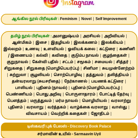
ஆங்கில நூல் பிரிவுகள் :
Feminism
|
Novel
|
Self Improvement
தமிழ் நூல் பிரிவுகள் :
அமானுஷ்யம்
|
அரசியல்
|
அறிவியல்
|
ஆன்மிகம்
|
இசை
|
இதழியல்
|
இலக்கணம்
|
இலக்கியம்
|
இல்லறம்
|
உணவு
|
உளவியல்
|
ஓவியக் கலை
|
கட்டுரை
|
கணினி
/ இணையம்
|
கல்வி
|
கவிதை
|
குடும்ப நாவல்
|
குழந்தைகள்
|
குறுநாவல்
|
கேள்வி பதில்
|
சட்டம்
|
சமூகம்
|
சமையல்
|
சித்தர்
|
சிறுகதை
|
சிறுகதை (மொழிபெயர்ப்பு)
|
சினிமா
|
சுயமுன்னேற்றம்
|
சுற்றுலா
|
சூழலியல்
|
சொற்பொழிவு
|
தத்துவம்
|
தலித்தியம்
|
தன்வரலாறு (சுயசரிதை)
|
நேர்காணல்
|
பயணக் கட்டுரை
|
பாலியல்
|
புதினம் (நாவல்)
|
புதினம் (மொழிபெயர்ப்பு)
|
பெண்ணியம்
|
பொது அறிவு
|
பொருளாதாரம்
|
போட்டித் தேர்வு
|
பௌத்தம்
|
மருத்துவம்
|
மர்ம நாவல்
|
மொழியியல்
|
வரலாற்று
புதினம்
|
வரலாறு
|
வர்த்தகம்
|
வாழ்க்கை வரலாறு
|
வாஸ்து
|
விவசாயம்
|
வெற்றிக் கதைகள்
|
ஜோதிடம்
|
டிஸ்கவரி புக் பேலஸ் - Discovery Book Palace
சர்மாவின் உயில் - Sarmaavin Uyil