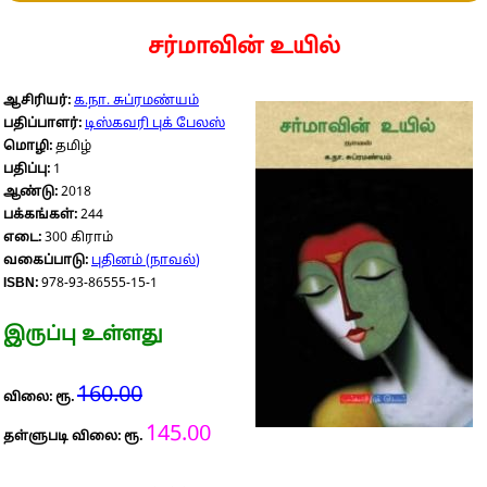
சர்மாவின் உயில்
ஆசிரியர்:
க.நா. சுப்ரமண்யம்
பதிப்பாளர்:
டிஸ்கவரி புக் பேலஸ்
மொழி:
தமிழ்
பதிப்பு:
1
ஆண்டு:
2018
பக்கங்கள்:
244
எடை:
300 கிராம்
வகைப்பாடு:
புதினம் (நாவல்)
ISBN:
978-93-86555-15-1
இருப்பு உள்ளது
160.00
விலை: ரூ.
145.00
தள்ளுபடி விலை: ரூ.