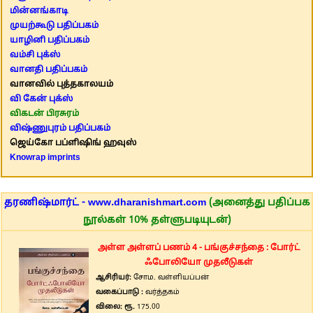
மின்னங்காடி
முயற்கூடு பதிப்பகம்
யாழினி பதிப்பகம்
வம்சி புக்ஸ்
வானதி பதிப்பகம்
வானவில் புத்தகாலயம்
வி கேன் புக்ஸ்
விகடன் பிரசுரம்
விஷ்ணுபுரம் பதிப்பகம்
ஜெய்கோ பப்ளிஷிங் ஹவுஸ்
Knowrap imprints
தரணிஷ்மார்ட் - www.dharanishmart.com
(அனைத்து பதிப்பக
நூல்கள் 10% தள்ளுபடியுடன்)
அள்ள அள்ளப் பணம் 4 - பங்குச்சந்தை : போர்ட்
ஃபோலியோ முதலீடுகள்
ஆசிரியர்:
சோம. வள்ளியப்பன்
வகைப்பாடு :
வர்த்தகம்
விலை: ரூ.
175.00