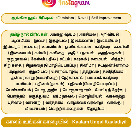
ஆங்கில நூல் பிரிவுகள் :
Feminism
|
Novel
|
Self Improvement
தமிழ் நூல் பிரிவுகள் :
அமானுஷ்யம்
|
அரசியல்
|
அறிவியல்
|
ஆன்மிகம்
|
இசை
|
இதழியல்
|
இலக்கணம்
|
இலக்கியம்
|
இல்லறம்
|
உணவு
|
உளவியல்
|
ஓவியக் கலை
|
கட்டுரை
|
கணினி
/ இணையம்
|
கல்வி
|
கவிதை
|
குடும்ப நாவல்
|
குழந்தைகள்
|
குறுநாவல்
|
கேள்வி பதில்
|
சட்டம்
|
சமூகம்
|
சமையல்
|
சித்தர்
|
சிறுகதை
|
சிறுகதை (மொழிபெயர்ப்பு)
|
சினிமா
|
சுயமுன்னேற்றம்
|
சுற்றுலா
|
சூழலியல்
|
சொற்பொழிவு
|
தத்துவம்
|
தலித்தியம்
|
தன்வரலாறு (சுயசரிதை)
|
நேர்காணல்
|
பயணக் கட்டுரை
|
பாலியல்
|
புதினம் (நாவல்)
|
புதினம் (மொழிபெயர்ப்பு)
|
பெண்ணியம்
|
பொது அறிவு
|
பொருளாதாரம்
|
போட்டித் தேர்வு
|
பௌத்தம்
|
மருத்துவம்
|
மர்ம நாவல்
|
மொழியியல்
|
வரலாற்று
புதினம்
|
வரலாறு
|
வர்த்தகம்
|
வாழ்க்கை வரலாறு
|
வாஸ்து
|
விவசாயம்
|
வெற்றிக் கதைகள்
|
ஜோதிடம்
|
காலம் உங்கள் காலடியில் - Kaalam Ungal Kaaladiyil