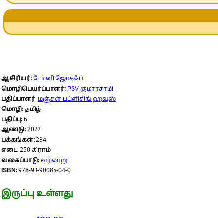
ஆசிரியர்:
டோனி ஜோசஃப்
மொழிபெயர்ப்பாளர்:
PSV குமாரசாமி
பதிப்பாளர்:
மஞ்சுள் பப்ளிசிங் ஹவுஸ்
மொழி:
தமிழ்
பதிப்பு:
6
ஆண்டு:
2022
பக்கங்கள்:
284
எடை:
250 கிராம்
வகைப்பாடு:
வரலாறு
ISBN:
978-93-90085-04-0
இருப்பு உள்ளது