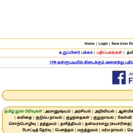
Home
|
Login
|
New User Re
உறுப்பினர் பக்கம்
|
பதிப்பகங்கள்
|
தமி
10% தள்ளுபடியில் கிடைக்கும் அனைத்து பத
தமிழ் நூல் பிரிவுகள் :
அமானுஷ்யம்
|
அரசியல்
|
அறிவியல்
|
ஆன்மிக
|
கவிதை
|
குடும்ப நாவல்
|
குழந்தைகள்
|
குறுநாவல்
|
கேள்வி 
சொற்பொழிவு
|
தத்துவம்
|
தலித்தியம்
|
தன்வரலாறு (சுயசரிதை)
போட்டித் தேர்வு
|
பௌத்தம்
|
மருத்துவம்
|
மர்ம நாவல்
|
மொ