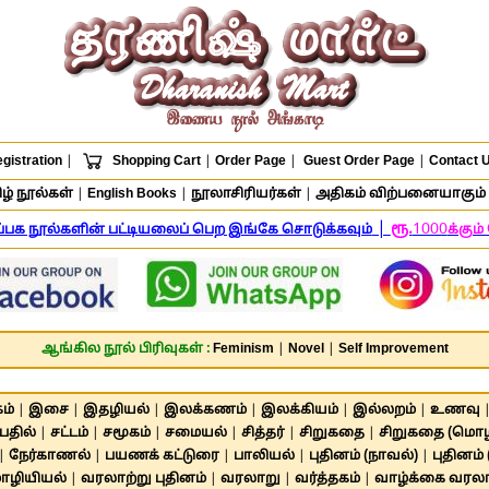
gistration
|
Shopping Cart
|
Order Page
|
Guest Order Page
|
Contact 
ழ் நூல்கள்
|
English Books
|
நூலாசிரியர்கள்
|
அதிகம் விற்பனையாகும் 
|
ரூ.
1000
ிப்பக நூல்களின் பட்டியலைப் பெற இங்கே சொடுக்கவும்
க்கும
ஆங்கில நூல் பிரிவுகள் :
Feminism
|
Novel
|
Self Improvement
ம்
|
இசை
|
இதழியல்
|
இலக்கணம்
|
இலக்கியம்
|
இல்லறம்
|
உணவு
பதில்
|
சட்டம்
|
சமூகம்
|
சமையல்
|
சித்தர்
|
சிறுகதை
|
சிறுகதை (மொழி
|
நேர்காணல்
|
பயணக் கட்டுரை
|
பாலியல்
|
புதினம் (நாவல்)
|
புதினம்
ழியியல்
|
வரலாற்று புதினம்
|
வரலாறு
|
வர்த்தகம்
|
வாழ்க்கை வரல