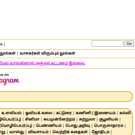
Us
|
நூல்கள்
|
வாசகர்கள் விரும்பும் நூல்கள்
் மேல் வாங்கினால் அஞ்சல் கட்டணம் இல்லை.
|
உளவியல்
|
ஓவியக் கலை
|
கட்டுரை
|
கணினி / இணையம்
|
கல்வி
பெயர்ப்பு)
|
சினிமா
|
சுயமுன்னேற்றம்
|
சுற்றுலா
|
சூழலியல்
|
 (மொழிபெயர்ப்பு)
|
பெண்ணியம்
|
பொது அறிவு
|
பொருளாதாரம்
|
ாறு
|
வாஸ்து
|
விவசாயம்
|
வெற்றிக் கதைகள்
|
ஜோதிடம்
|