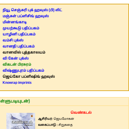
நியூ செஞ்சுரி புக் ஹவுஸ் (பி) லிட்
மஞ்சுள் பப்ளிசிங் ஹவுஸ்
மின்னங்காடி
முயற்கூடு பதிப்பகம்
யாழினி பதிப்பகம்
வம்சி புக்ஸ்
வானதி பதிப்பகம்
வானவில் புத்தகாலயம்
வி கேன் புக்ஸ்
விகடன் பிரசுரம்
விஷ்ணுபுரம் பதிப்பகம்
ஜெய்கோ பப்ளிஷிங் ஹவுஸ்
Knowrap imprints
ள்ளுபடியுடன்)
வெண்கடல்
ஆசிரியர்:
ஜெயமோகன்
வகைப்பாடு :
சிறுகதை