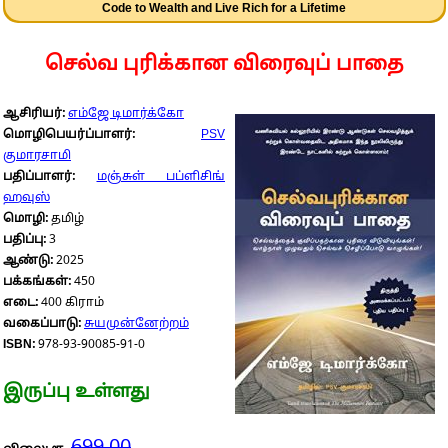
Code to Wealth and Live Rich for a Lifetime
செல்வ புரிக்கான விரைவுப் பாதை
ஆசிரியர்:
எம்ஜே டிமார்க்கோ
மொழிபெயர்ப்பாளர்:
PSV
குமாரசாமி
பதிப்பாளர்:
மஞ்சுள் பப்ளிசிங்
ஹவுஸ்
மொழி:
தமிழ்
பதிப்பு:
3
ஆண்டு:
2025
பக்கங்கள்:
450
எடை:
400 கிராம்
வகைப்பாடு:
சுயமுன்னேற்றம்
ISBN:
978-93-90085-91-0
இருப்பு உள்ளது