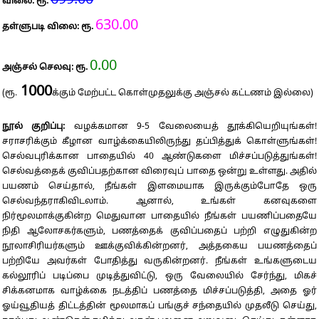
699.00
விலை: ரூ.
630.00
தள்ளுபடி விலை: ரூ.
0.00
அஞ்சல் செலவு: ரூ.
1000
(ரூ.
க்கும் மேற்பட்ட கொள்முதலுக்கு அஞ்சல் கட்டணம் இல்லை)
நூல் குறிப்பு:
வழக்கமான 9-5 வேலையைத் தூக்கியெறியுங்கள்!
சராசரிக்கும் கீழான வாழ்க்கையிலிருந்து தப்பித்துக் கொள்ளுங்கள்!
செல்வபுரிக்கான பாதையில் 40 ஆண்டுகளை மிச்சப்படுத்துங்கள்!
செல்வத்தைக் குவிப்பதற்கான விரைவுப் பாதை ஒன்று உள்ளது. அதில்
பயணம் செய்தால், நீங்கள் இளமையாக இருக்கும்போதே ஒரு
செல்வந்தராகிவிடலாம். ஆனால், உங்கள் கனவுகளை
நிர்மூலமாக்குகின்ற மெதுவான பாதையில் நீங்கள் பயணிப்பதையே
நிதி ஆலோசகர்களும், பணத்தைக் குவிப்பதைப் பற்றி எழுதுகின்ற
நூலாசிரியர்களும் ஊக்குவிக்கின்றனர், அத்தகைய பயணத்தைப்
பற்றியே அவர்கள் போதித்து வருகின்றனர். நீங்கள் உங்களுடைய
கல்லூரிப் படிப்பை முடித்துவிட்டு, ஒரு வேலையில் சேர்ந்து, மிகச்
சிக்கனமாக வாழ்க்கை நடத்திப் பணத்தை மிச்சப்படுத்தி, அதை ஓர்
ஓய்வூதியத் திட்டத்தின் மூலமாகப் பங்குச் சந்தையில் முதலீடு செய்து,