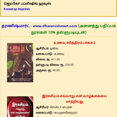
ஜெய்கோ பப்ளிஷிங் ஹவுஸ்
Knowrap imprints
தரணிஷ்மார்ட் - www.dharanishmart.com
(அனைத்து பதிப்பக
நூல்கள் 10% தள்ளுபடியுடன்)
உணவு சரித்திரம் பாகம்-2
ஆசிரியர்:
முகில்
வகைப்பாடு :
உணவு
விலை: ரூ.
411.00
தள்ளுபடி விலை: ரூ.
370.00
அஞ்சல்: ரூ.
40.00
இரகசியம் எவ்வாறு என் வாழ்க்கையை
மாற்றியது
ஆசிரியர்:
ரோன்டா பைர்ன்
வகைப்பாடு :
சுயமுன்னேற்றம்