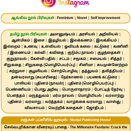
ஆங்கில நூல் பிரிவுகள் :
Feminism
|
Novel
|
Self Improvement
தமிழ் நூல் பிரிவுகள் :
அமானுஷ்யம்
|
அரசியல்
|
அறிவியல்
|
ஆன்மிகம்
|
இசை
|
இதழியல்
|
இலக்கணம்
|
இலக்கியம்
|
இல்லறம்
|
உணவு
|
உளவியல்
|
ஓவியக் கலை
|
கட்டுரை
|
கணினி
/ இணையம்
|
கல்வி
|
கவிதை
|
குடும்ப நாவல்
|
குழந்தைகள்
|
குறுநாவல்
|
கேள்வி பதில்
|
சட்டம்
|
சமூகம்
|
சமையல்
|
சித்தர்
|
சிறுகதை
|
சிறுகதை (மொழிபெயர்ப்பு)
|
சினிமா
|
சுயமுன்னேற்றம்
|
சுற்றுலா
|
சூழலியல்
|
சொற்பொழிவு
|
தத்துவம்
|
தலித்தியம்
|
தன்வரலாறு (சுயசரிதை)
|
நேர்காணல்
|
பயணக் கட்டுரை
|
பாலியல்
|
புதினம் (நாவல்)
|
புதினம் (மொழிபெயர்ப்பு)
|
பெண்ணியம்
|
பொது அறிவு
|
பொருளாதாரம்
|
போட்டித் தேர்வு
|
பௌத்தம்
|
மருத்துவம்
|
மர்ம நாவல்
|
மொழியியல்
|
வரலாற்று
புதினம்
|
வரலாறு
|
வர்த்தகம்
|
வாழ்க்கை வரலாறு
|
வாஸ்து
|
விவசாயம்
|
வெற்றிக் கதைகள்
|
ஜோதிடம்
|
மஞ்சுள் பப்ளிசிங் ஹவுஸ் - Manjul Publishing House
செல்வபுரிக்கான விரைவுப் பாதை - The Millionaire Fastlane: Crack the