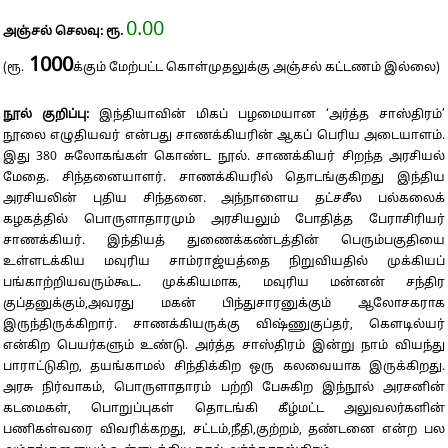
0.00
அஞ்சல் செலவு: ரூ.
1000
(ரூ.
க்கும் மேற்பட்ட கொள்முதலுக்கு அஞ்சல் கட்டணம் இல்லை)
நூல் குறிப்பு:
இந்தியாவின் மிகப் பழமையான ‘அர்த்த சாஸ்திரம்’
நூலை எழுதியவர் என்பது சாணக்கியரின் ஆகப் பெரிய அடையாளம்.
இது 380 சுலோகங்கள் கொண்ட நூல். சாணக்கியர் சிறந்த அரசியல்
மேதை. சிந்தனையாளர். சாணக்கியரில் தொடங்குகிறது இந்திய
அரசியலின் புதிய சிந்தனை. அந்நாளைய தட்சசீல பல்கலைக்
கழகத்தில் பொருளாதாரமும் அரசியலும் போதித்த பேராசிரியர்
சாணக்கியர். இந்தியத் துணைக்கண்டத்தின் பெரும்பகுதியை
உள்ளடக்கிய மவுரிய சாம்ராஜ்யத்தை நிறுவியதில் முக்கியப்
பங்காற்றியவரும்கூட. முக்கியமாக, மவுரிய மன்னன் சந்திர
குப்தனுக்கும்,அவரது மகன் பிந்துசாரனுக்கும் ஆலோசகராக
இருந்திருக்கிறார். சாணக்கியருக்கு விஷ்ணுகுப்தர், கௌடில்யர்
என்கிற பெயர்களும் உண்டு. அர்த்த சாஸ்திரம் இன்று நாம் வியந்து
பாராட்டுகிற, தயங்காமல் சிந்திக்கிற ஒரு கலவையாக இருக்கிறது.
அரசு நிர்வாகம், பொருளாதாரம் பற்றி பேசுகிற இந்நூல் அரசனின்
கடமைகள், பொறுப்புகள் தொடங்கி கீழ்மட்ட அலுவலர்களின்
பணிகள்வரை விவரிக்கறது, சட்டம்,நீதி,குற்றம், தண்டனை என்ற பல