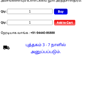
அம்சங்களையும் உள்ளடக்கிய நூல் அர்த்தசாஸ்திரம்.
Qty:
Qty:
நேரடியாக வாங்க :
+91-94440-86888
புத்தகம் 3 - 7 நாளில்
அனுப்பப்படும்.