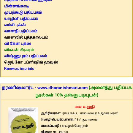
மஞ்சுள் பப்ளிசிங் ஹவுஸ்
மின்னங்காடி
முயற்கூடு பதிப்பகம்
யாழினி பதிப்பகம்
வம்சி புக்ஸ்
வானதி பதிப்பகம்
வானவில் புத்தகாலயம்
வி கேன் புக்ஸ்
விகடன் பிரசுரம்
விஷ்ணுபுரம் பதிப்பகம்
ஜெய்கோ பப்ளிஷிங் ஹவுஸ்
Knowrap imprints
தரணிஷ்மார்ட் - www.dharanishmart.com
(அனைத்து பதிப்பக
நூல்கள் 10% தள்ளுபடியுடன்)
மன உறுதி
ஆசிரியர்கள்:
ராய் எஃப். பாமைஸ்டர் & ஜான் டீர்னி
மொழிபெயர்ப்பாளர்:
PSV குமாரசாமி
வகைப்பாடு :
சுயமுன்னேற்றம்
விலை: ரூ.
399.00