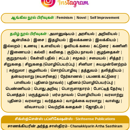
ஆங்கில நூல் பிரிவுகள் :
Feminism
|
Novel
|
Self Improvement
தமிழ் நூல் பிரிவுகள் :
அமானுஷ்யம்
|
அரசியல்
|
அறிவியல்
|
ஆன்மிகம்
|
இசை
|
இதழியல்
|
இலக்கணம்
|
இலக்கியம்
|
இல்லறம்
|
உணவு
|
உளவியல்
|
ஓவியக் கலை
|
கட்டுரை
|
கணினி
/ இணையம்
|
கல்வி
|
கவிதை
|
குடும்ப நாவல்
|
குழந்தைகள்
|
குறுநாவல்
|
கேள்வி பதில்
|
சட்டம்
|
சமூகம்
|
சமையல்
|
சித்தர்
|
சிறுகதை
|
சிறுகதை (மொழிபெயர்ப்பு)
|
சினிமா
|
சுயமுன்னேற்றம்
|
சுற்றுலா
|
சூழலியல்
|
சொற்பொழிவு
|
தத்துவம்
|
தலித்தியம்
|
தன்வரலாறு (சுயசரிதை)
|
நேர்காணல்
|
பயணக் கட்டுரை
|
பாலியல்
|
புதினம் (நாவல்)
|
புதினம் (மொழிபெயர்ப்பு)
|
பெண்ணியம்
|
பொது அறிவு
|
பொருளாதாரம்
|
போட்டித் தேர்வு
|
பௌத்தம்
|
மருத்துவம்
|
மர்ம நாவல்
|
மொழியியல்
|
வரலாற்று
புதினம்
|
வரலாறு
|
வர்த்தகம்
|
வாழ்க்கை வரலாறு
|
வாஸ்து
|
விவசாயம்
|
வெற்றிக் கதைகள்
|
ஜோதிடம்
|
சிக்ஸ்த்சென்ஸ் பப்ளிகேஷன்ஸ் - Sixthsense Publications
சாணக்கியரின் அர்த்த சாஸ்திரம் - Chanakkiyarin Artha Sasthiram