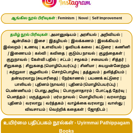
ஆங்கில நூல் பிரிவுகள் :
Feminism
|
Novel
|
Self Improvement
தமிழ் நூல் பிரிவுகள் :
அமானுஷ்யம்
|
அரசியல்
|
அறிவியல்
|
ஆன்மிகம்
|
இசை
|
இதழியல்
|
இலக்கணம்
|
இலக்கியம்
|
இல்லறம்
|
உணவு
|
உளவியல்
|
ஓவியக் கலை
|
கட்டுரை
|
கணினி
/ இணையம்
|
கல்வி
|
கவிதை
|
குடும்ப நாவல்
|
குழந்தைகள்
|
குறுநாவல்
|
கேள்வி பதில்
|
சட்டம்
|
சமூகம்
|
சமையல்
|
சித்தர்
|
சிறுகதை
|
சிறுகதை (மொழிபெயர்ப்பு)
|
சினிமா
|
சுயமுன்னேற்றம்
|
சுற்றுலா
|
சூழலியல்
|
சொற்பொழிவு
|
தத்துவம்
|
தலித்தியம்
|
தன்வரலாறு (சுயசரிதை)
|
நேர்காணல்
|
பயணக் கட்டுரை
|
பாலியல்
|
புதினம் (நாவல்)
|
புதினம் (மொழிபெயர்ப்பு)
|
பெண்ணியம்
|
பொது அறிவு
|
பொருளாதாரம்
|
போட்டித் தேர்வு
|
பௌத்தம்
|
மருத்துவம்
|
மர்ம நாவல்
|
மொழியியல்
|
வரலாற்று
புதினம்
|
வரலாறு
|
வர்த்தகம்
|
வாழ்க்கை வரலாறு
|
வாஸ்து
|
விவசாயம்
|
வெற்றிக் கதைகள்
|
ஜோதிடம்
|
உயிர்மை பதிப்பகம் நூல்கள் - Uyirmmai Pathippagam
Books