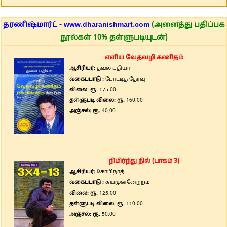
தரணிஷ்மார்ட் - www.dharanishmart.com
(அனைத்து பதிப்பக
நூல்கள் 10% தள்ளுபடியுடன்)
எளிய வேதவழி கணிதம்
ஆசிரியர்:
தவல் பதியா
வகைப்பாடு :
போட்டித் தேர்வு
விலை: ரூ.
175.00
தள்ளுபடி விலை: ரூ.
160.00
அஞ்சல்: ரூ.
40.00
நிமிர்ந்து நில் (பாகம் 3)
ஆசிரியர்:
கோபிநாத்
வகைப்பாடு :
சுயமுன்னேற்றம்
விலை: ரூ.
125.00
தள்ளுபடி விலை: ரூ.
110.00
அஞ்சல்: ரூ.
50.00