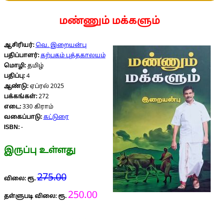
மண்ணும் மக்களும்
ஆசிரியர்:
வெ. இறையன்பு
பதிப்பாளர்:
கற்பகம் புத்தகாலயம்
மொழி:
தமிழ்
பதிப்பு:
4
ஆண்டு:
ஏப்ரல் 2025
பக்கங்கள்:
272
எடை:
330 கிராம்
வகைப்பாடு:
கட்டுரை
ISBN:
-
இருப்பு உள்ளது
275.00
விலை: ரூ.
250.00
தள்ளுபடி விலை: ரூ.