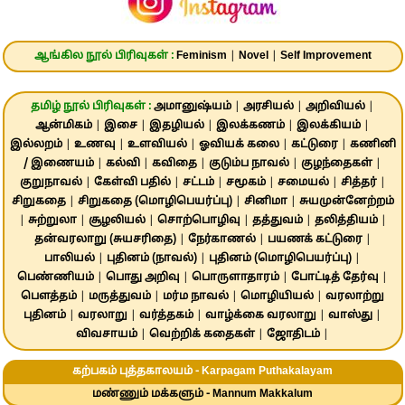
ஆங்கில நூல் பிரிவுகள் :
Feminism
|
Novel
|
Self Improvement
தமிழ் நூல் பிரிவுகள் :
அமானுஷ்யம்
|
அரசியல்
|
அறிவியல்
|
ஆன்மிகம்
|
இசை
|
இதழியல்
|
இலக்கணம்
|
இலக்கியம்
|
இல்லறம்
|
உணவு
|
உளவியல்
|
ஓவியக் கலை
|
கட்டுரை
|
கணினி
/ இணையம்
|
கல்வி
|
கவிதை
|
குடும்ப நாவல்
|
குழந்தைகள்
|
குறுநாவல்
|
கேள்வி பதில்
|
சட்டம்
|
சமூகம்
|
சமையல்
|
சித்தர்
|
சிறுகதை
|
சிறுகதை (மொழிபெயர்ப்பு)
|
சினிமா
|
சுயமுன்னேற்றம்
|
சுற்றுலா
|
சூழலியல்
|
சொற்பொழிவு
|
தத்துவம்
|
தலித்தியம்
|
தன்வரலாறு (சுயசரிதை)
|
நேர்காணல்
|
பயணக் கட்டுரை
|
பாலியல்
|
புதினம் (நாவல்)
|
புதினம் (மொழிபெயர்ப்பு)
|
பெண்ணியம்
|
பொது அறிவு
|
பொருளாதாரம்
|
போட்டித் தேர்வு
|
பௌத்தம்
|
மருத்துவம்
|
மர்ம நாவல்
|
மொழியியல்
|
வரலாற்று
புதினம்
|
வரலாறு
|
வர்த்தகம்
|
வாழ்க்கை வரலாறு
|
வாஸ்து
|
விவசாயம்
|
வெற்றிக் கதைகள்
|
ஜோதிடம்
|
கற்பகம் புத்தகாலயம் - Karpagam Puthakalayam
மண்ணும் மக்களும் - Mannum Makkalum