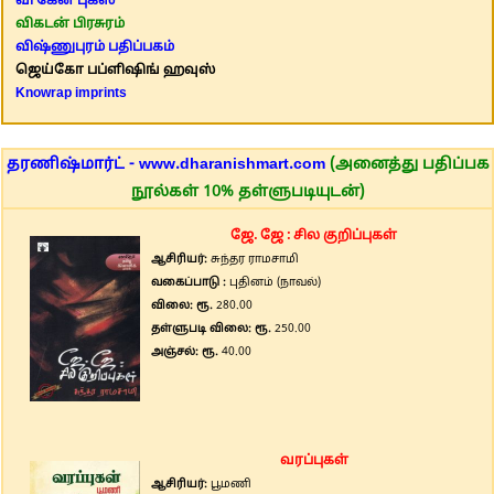
வி கேன் புக்ஸ்
விகடன் பிரசுரம்
விஷ்ணுபுரம் பதிப்பகம்
ஜெய்கோ பப்ளிஷிங் ஹவுஸ்
Knowrap imprints
தரணிஷ்மார்ட் - www.dharanishmart.com
(அனைத்து பதிப்பக
நூல்கள் 10% தள்ளுபடியுடன்)
ஜே. ஜே : சில குறிப்புகள்
ஆசிரியர்:
சுந்தர ராமசாமி
வகைப்பாடு :
புதினம் (நாவல்)
விலை: ரூ.
280.00
தள்ளுபடி விலை: ரூ.
250.00
அஞ்சல்: ரூ.
40.00
வரப்புகள்
ஆசிரியர்:
பூமணி