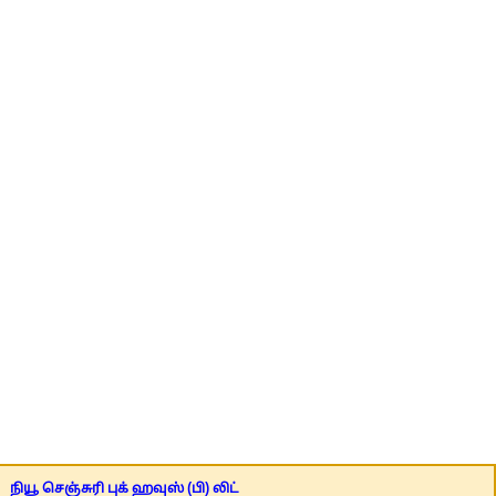
நியூ செஞ்சுரி புக் ஹவுஸ் (பி) லிட்