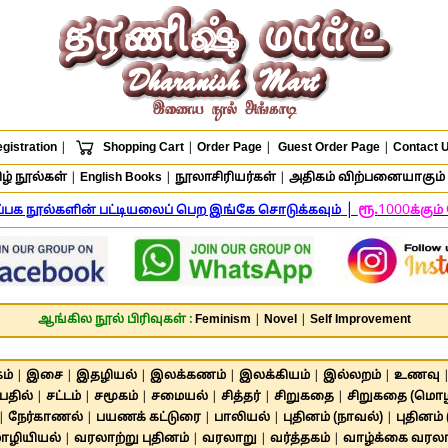
gistration
|
Shopping Cart
|
Order Page
|
Guest Order Page
|
Contact 
ழ் நூல்கள்
|
English Books
|
நூலாசிரியர்கள்
|
அதிகம் விற்பனையாகும் 
|
ரூ.
1000
ிப்பக நூல்களின் பட்டியலைப் பெற இங்கே சொடுக்கவும்
க்கும
ஆங்கில நூல் பிரிவுகள் :
Feminism
|
Novel
|
Self Improvement
ம்
|
இசை
|
இதழியல்
|
இலக்கணம்
|
இலக்கியம்
|
இல்லறம்
|
உணவு
பதில்
|
சட்டம்
|
சமூகம்
|
சமையல்
|
சித்தர்
|
சிறுகதை
|
சிறுகதை (மொழி
|
நேர்காணல்
|
பயணக் கட்டுரை
|
பாலியல்
|
புதினம் (நாவல்)
|
புதினம்
ழியியல்
|
வரலாற்று புதினம்
|
வரலாறு
|
வர்த்தகம்
|
வாழ்க்கை வரல