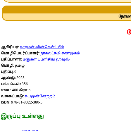
நேர்மற
ந
ஆசிரியர்:
நார்மன் வின்சென்ட் பீல்
மொழிபெயர்ப்பாளர்:
நாகலட்சுமி சண்முகம்
பதிப்பாளர்:
மஞ்சுள் பப்ளிசிங் ஹவுஸ்
மொழி:
தமிழ்
பதிப்பு:
6
ஆண்டு:
2023
பக்கங்கள்:
356
எடை:
400 கிராம்
வகைப்பாடு:
சுயமுன்னேற்றம்
ISBN:
978-81-8322-380-5
இருப்பு உள்ளது