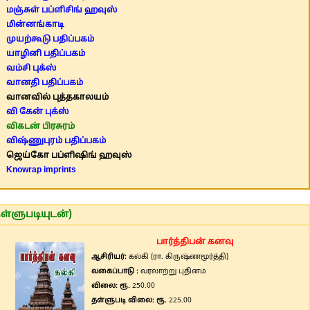
மஞ்சுள் பப்ளிசிங் ஹவுஸ்
மின்னங்காடி
முயற்கூடு பதிப்பகம்
யாழினி பதிப்பகம்
வம்சி புக்ஸ்
வானதி பதிப்பகம்
வானவில் புத்தகாலயம்
வி கேன் புக்ஸ்
விகடன் பிரசுரம்
விஷ்ணுபுரம் பதிப்பகம்
ஜெய்கோ பப்ளிஷிங் ஹவுஸ்
Knowrap imprints
ள்ளுபடியுடன்)
பார்த்திபன் கனவு
ஆசிரியர்:
கல்கி (ரா. கிருஷ்ணமூர்த்தி)
வகைப்பாடு :
வரலாற்று புதினம்
விலை: ரூ.
250.00
தள்ளுபடி விலை: ரூ.
225.00