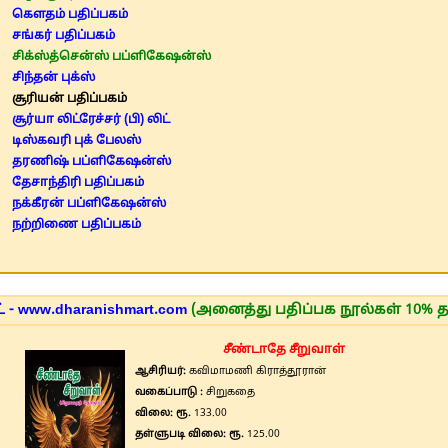
கௌதம் பதிப்பகம்
சங்கர் பதிப்பகம்
சிக்ஸ்த்சென்ஸ் பப்ளிகேஷன்ஸ்
சிந்தன் புக்ஸ்
சூரியன் பதிப்பகம்
சூர்யா லிட்ரேச்சர் (பி) லிட்
டிஸ்கவரி புக் பேலஸ்
தரணிஷ் பப்ளிகேஷன்ஸ்
தேசாந்திரி பதிப்பகம்
நக்கீரன் பப்ளிகேஷன்ஸ்
நற்றிணை பதிப்பகம்
 - www.dharanishmart.com
(அனைத்து பதிப்பக நூல்கள் 10% த
சீண்டாதே சீறுவாள்
ஆசிரியர்:
கவிமாமணி கிராத்தூரான்
வகைப்பாடு :
சிறுகதை
விலை: ரூ.
133.00
தள்ளுபடி விலை: ரூ.
125.00