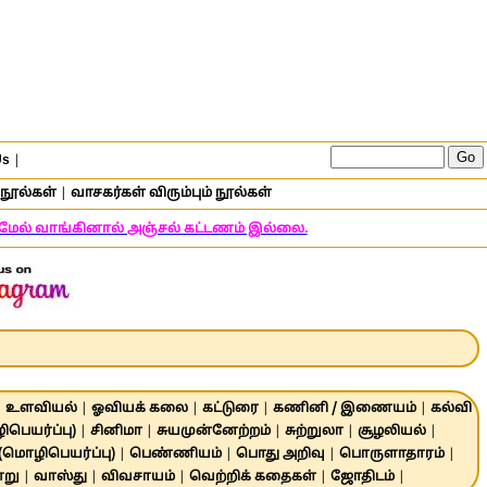
Us
|
நூல்கள்
|
வாசகர்கள் விரும்பும் நூல்கள்
் மேல் வாங்கினால் அஞ்சல் கட்டணம் இல்லை.
|
உளவியல்
|
ஓவியக் கலை
|
கட்டுரை
|
கணினி / இணையம்
|
கல்வி
பெயர்ப்பு)
|
சினிமா
|
சுயமுன்னேற்றம்
|
சுற்றுலா
|
சூழலியல்
|
 (மொழிபெயர்ப்பு)
|
பெண்ணியம்
|
பொது அறிவு
|
பொருளாதாரம்
|
ாறு
|
வாஸ்து
|
விவசாயம்
|
வெற்றிக் கதைகள்
|
ஜோதிடம்
|