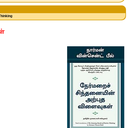
hinking
ள்