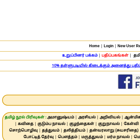
Home
|
Login
|
New User Re
உறுப்பினர் பக்கம்
|
பதிப்பகங்கள்
|
தமி
10% தள்ளுபடியில் கிடைக்கும் அனைத்து பத
தமிழ் நூல் பிரிவுகள் :
அமானுஷ்யம்
|
அரசியல்
|
அறிவியல்
|
ஆன்மிக
|
கவிதை
|
குடும்ப நாவல்
|
குழந்தைகள்
|
குறுநாவல்
|
கேள்வி 
சொற்பொழிவு
|
தத்துவம்
|
தலித்தியம்
|
தன்வரலாறு (சுயசரிதை)
போட்டித் தேர்வு
|
பௌத்தம்
|
மருத்துவம்
|
மர்ம நாவல்
|
மொ