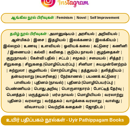
ஆங்கில நூல் பிரிவுகள் :
Feminism
|
Novel
|
Self Improvement
தமிழ் நூல் பிரிவுகள் :
அமானுஷ்யம்
|
அரசியல்
|
அறிவியல்
|
ஆன்மிகம்
|
இசை
|
இதழியல்
|
இலக்கணம்
|
இலக்கியம்
|
இல்லறம்
|
உணவு
|
உளவியல்
|
ஓவியக் கலை
|
கட்டுரை
|
கணினி
/ இணையம்
|
கல்வி
|
கவிதை
|
குடும்ப நாவல்
|
குழந்தைகள்
|
குறுநாவல்
|
கேள்வி பதில்
|
சட்டம்
|
சமூகம்
|
சமையல்
|
சித்தர்
|
சிறுகதை
|
சிறுகதை (மொழிபெயர்ப்பு)
|
சினிமா
|
சுயமுன்னேற்றம்
|
சுற்றுலா
|
சூழலியல்
|
சொற்பொழிவு
|
தத்துவம்
|
தலித்தியம்
|
தன்வரலாறு (சுயசரிதை)
|
நேர்காணல்
|
பயணக் கட்டுரை
|
பாலியல்
|
புதினம் (நாவல்)
|
புதினம் (மொழிபெயர்ப்பு)
|
பெண்ணியம்
|
பொது அறிவு
|
பொருளாதாரம்
|
போட்டித் தேர்வு
|
பௌத்தம்
|
மருத்துவம்
|
மர்ம நாவல்
|
மொழியியல்
|
வரலாற்று
புதினம்
|
வரலாறு
|
வர்த்தகம்
|
வாழ்க்கை வரலாறு
|
வாஸ்து
|
விவசாயம்
|
வெற்றிக் கதைகள்
|
ஜோதிடம்
|
உயிர் பதிப்பகம் நூல்கள் - Uyir Pathippagam Books