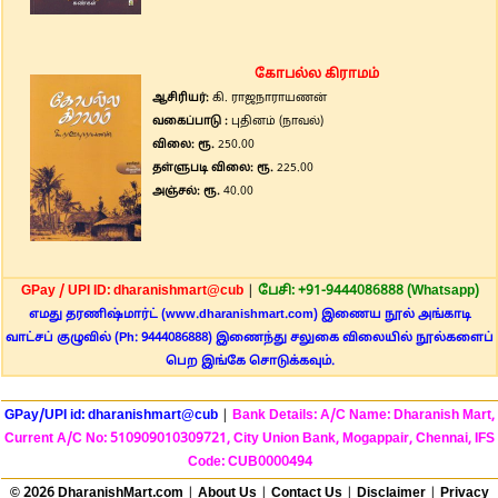
கோபல்ல கிராமம்
ஆசிரியர்:
கி. ராஜநாராயணன்
வகைப்பாடு :
புதினம் (நாவல்)
விலை: ரூ.
250.00
தள்ளுபடி விலை: ரூ.
225.00
அஞ்சல்: ரூ.
40.00
GPay / UPI ID: dharanishmart@cub
|
பேசி: +91-9444086888 (Whatsapp)
எமது தரணிஷ்மார்ட் (www.dharanishmart.com) இணைய நூல் அங்காடி
வாட்சப் குழுவில் (Ph: 9444086888) இணைந்து சலுகை விலையில் நூல்களைப்
பெற இங்கே சொடுக்கவும்.
GPay/UPI id: dharanishmart@cub
|
Bank Details: A/C Name: Dharanish Mart,
Current A/C No: 510909010309721, City Union Bank, Mogappair, Chennai, IFS
Code: CUB0000494
© 2026 DharanishMart.com
|
About Us
|
Contact Us
|
Disclaimer
|
Privacy