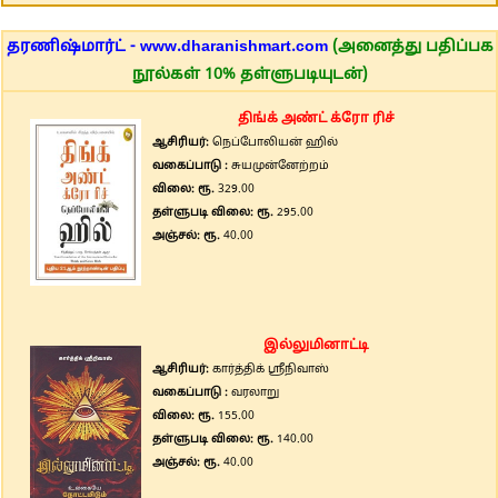
தரணிஷ்மார்ட் - www.dharanishmart.com
(அனைத்து பதிப்பக
நூல்கள் 10% தள்ளுபடியுடன்)
திங்க் அண்ட் க்ரோ ரிச்
ஆசிரியர்:
நெப்போலியன் ஹில்
வகைப்பாடு :
சுயமுன்னேற்றம்
விலை: ரூ.
329.00
தள்ளுபடி விலை: ரூ.
295.00
அஞ்சல்: ரூ.
40.00
இல்லுமினாட்டி
ஆசிரியர்:
கார்த்திக் ஸ்ரீநிவாஸ்
வகைப்பாடு :
வரலாறு
விலை: ரூ.
155.00
தள்ளுபடி விலை: ரூ.
140.00
அஞ்சல்: ரூ.
40.00