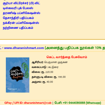
சூர்யா லிட்ரேச்சர் (பி) லிட்
டிஸ்கவரி புக் பேலஸ்
தரணிஷ் பப்ளிகேஷன்ஸ்
தேசாந்திரி பதிப்பகம்
நக்கீரன் பப்ளிகேஷன்ஸ்
நற்றிணை பதிப்பகம்
 - www.dharanishmart.com
(அனைத்து பதிப்பக நூல்கள் 10% த
கெட்ட வார்த்தை பேசுவோம்
ஆசிரியர்:
பெருமாள் முருகன்
வகைப்பாடு :
கட்டுரை
விலை: ரூ.
220.00
தள்ளுபடி விலை: ரூ.
195.00
அஞ்சல்: ரூ.
40.00
GPay / UPI ID: dharanishmart@cub
|
பேசி: +91-9444086888 (Whatsapp)