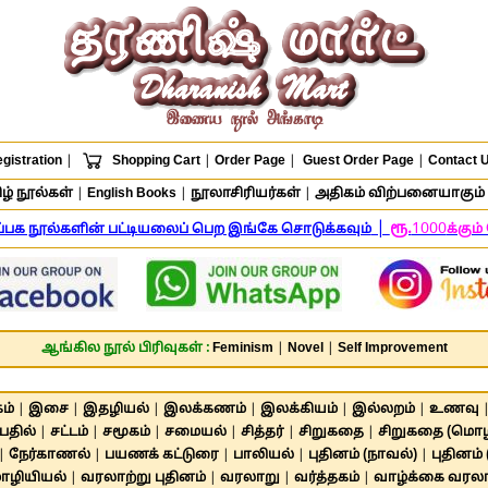
gistration
|
Shopping Cart
|
Order Page
|
Guest Order Page
|
Contact 
ழ் நூல்கள்
|
English Books
|
நூலாசிரியர்கள்
|
அதிகம் விற்பனையாகும் 
|
ரூ.
1000
ிப்பக நூல்களின் பட்டியலைப் பெற இங்கே சொடுக்கவும்
க்கும
ஆங்கில நூல் பிரிவுகள் :
Feminism
|
Novel
|
Self Improvement
ம்
|
இசை
|
இதழியல்
|
இலக்கணம்
|
இலக்கியம்
|
இல்லறம்
|
உணவு
பதில்
|
சட்டம்
|
சமூகம்
|
சமையல்
|
சித்தர்
|
சிறுகதை
|
சிறுகதை (மொழி
|
நேர்காணல்
|
பயணக் கட்டுரை
|
பாலியல்
|
புதினம் (நாவல்)
|
புதினம்
ழியியல்
|
வரலாற்று புதினம்
|
வரலாறு
|
வர்த்தகம்
|
வாழ்க்கை வரல