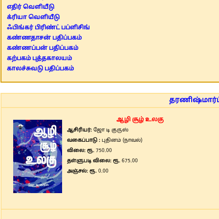
எதிர் வெளியீடு
க்ரியா வெளியீடு
ஃபிங்கர் பிரிண்ட் பப்ளிசிங்
கண்ணதாசன் பதிப்பகம்
கண்ணப்பன் பதிப்பகம்
கற்பகம் புத்தகாலயம்
காலச்சுவடு பதிப்பகம்
தரணிஷ்மார்ட்
ஆழி சூழ் உலகு
ஆசிரியர்:
ஜோ டி குருஸ்
வகைப்பாடு :
புதினம் (நாவல்)
விலை: ரூ.
750.00
தள்ளுபடி விலை: ரூ.
675.00
அஞ்சல்: ரூ.
0.00