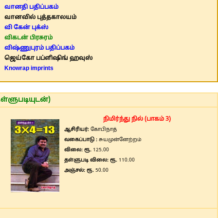
வானதி பதிப்பகம்
வானவில் புத்தகாலயம்
வி கேன் புக்ஸ்
விகடன் பிரசுரம்
விஷ்ணுபுரம் பதிப்பகம்
ஜெய்கோ பப்ளிஷிங் ஹவுஸ்
Knowrap imprints
ள்ளுபடியுடன்)
நிமிர்ந்து நில் (பாகம் 3)
ஆசிரியர்:
கோபிநாத்
வகைப்பாடு :
சுயமுன்னேற்றம்
விலை: ரூ.
125.00
தள்ளுபடி விலை: ரூ.
110.00
அஞ்சல்: ரூ.
50.00