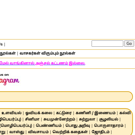
Us
|
நூல்கள்
|
வாசகர்கள் விரும்பும் நூல்கள்
் மேல் வாங்கினால் அஞ்சல் கட்டணம் இல்லை.
|
உளவியல்
|
ஓவியக் கலை
|
கட்டுரை
|
கணினி / இணையம்
|
கல்வி
பெயர்ப்பு)
|
சினிமா
|
சுயமுன்னேற்றம்
|
சுற்றுலா
|
சூழலியல்
|
 (மொழிபெயர்ப்பு)
|
பெண்ணியம்
|
பொது அறிவு
|
பொருளாதாரம்
|
ாறு
|
வாஸ்து
|
விவசாயம்
|
வெற்றிக் கதைகள்
|
ஜோதிடம்
|