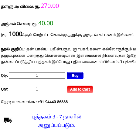
270.00
தள்ளுபடி விலை: ரூ.
40.00
அஞ்சல் செலவு: ரூ.
1000
(ரூ.
க்கும் மேற்பட்ட கொள்முதலுக்கு அஞ்சல் கட்டணம் இல்லை)
நூல் குறிப்பு:
தன் பால்ய, பதின்பருவ ஞாபகங்களை எல்லோருக்கும் மாற
தழும்புகளை மறைத்து கொள்ளவுமான இளமைகால நினைவுகள் இதோடு வ
தன்வசப்படுத்திய புத்தகம் இப்போது புதிய வடிவமைப்பில் வம்சி புக்ஸி
Qty:
Qty:
நேரடியாக வாங்க :
+91-94440-86888
புத்தகம் 3 - 7 நாளில்
அனுப்பப்படும்.