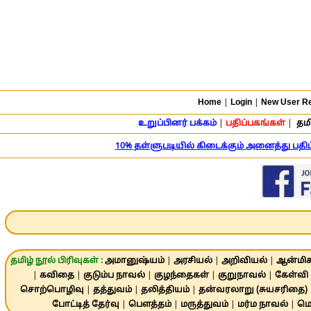
Home
|
Login
|
New User Re
உறுப்பினர் பக்கம்
|
பதிப்பகங்கள்
|
தமி
10% தள்ளுபடியில் கிடைக்கும் அனைத்து பத
தமிழ் நூல் பிரிவுகள் :
அமானுஷ்யம்
|
அரசியல்
|
அறிவியல்
|
ஆன்மிக
|
கவிதை
|
குடும்ப நாவல்
|
குழந்தைகள்
|
குறுநாவல்
|
கேள்வி 
சொற்பொழிவு
|
தத்துவம்
|
தலித்தியம்
|
தன்வரலாறு (சுயசரிதை)
போட்டித் தேர்வு
|
பௌத்தம்
|
மருத்துவம்
|
மர்ம நாவல்
|
மொ