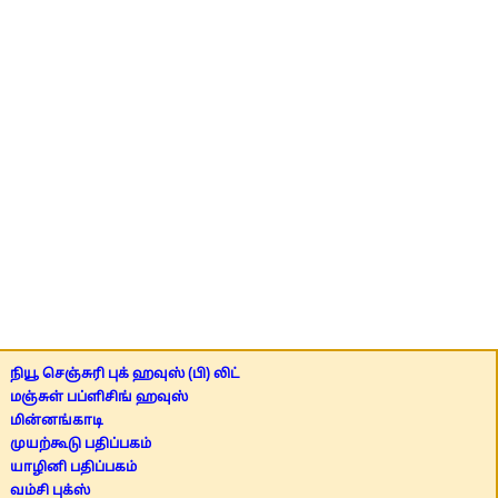
நியூ செஞ்சுரி புக் ஹவுஸ் (பி) லிட்
மஞ்சுள் பப்ளிசிங் ஹவுஸ்
மின்னங்காடி
முயற்கூடு பதிப்பகம்
யாழினி பதிப்பகம்
வம்சி புக்ஸ்